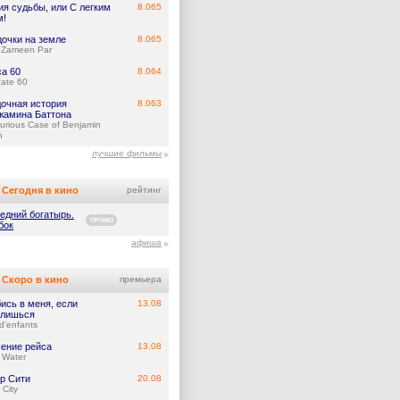
ия судьбы, или С легким
8.065
м!
дочки на земле
8.065
 Zameen Par
са 60
8.064
tate 60
дочная история
8.063
жамина Баттона
urious Case of Benjamin
n
лучшие фильмы
Сегодня в кино
рейтинг
едний богатырь.
ПРОМО
бок
афиша
Скоро в кино
премьера
ись в меня, если
13.08
лишься
d'enfants
ение рейса
13.08
 Water
р Сити
20.08
 City