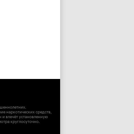
ршеннолетних.
ние наркотических средств,
н и влечёт установленную
мотра круглосуточно.