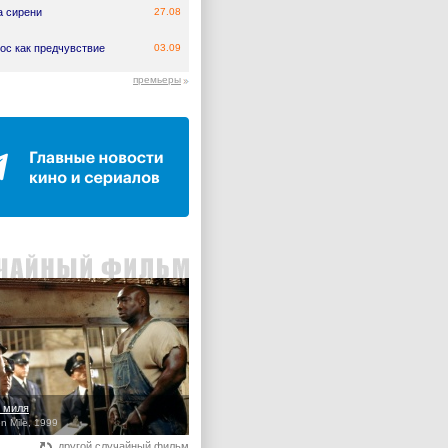
а сирени
27.08
ос как предчувствие
03.09
премьеры
 миля
n Mile, 1999
другой случайный фильм