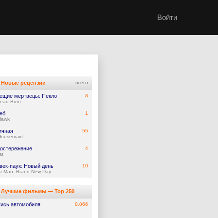
Войти
Новые рецензии
всего
ещие мертвецы: Пекло
8
Dead Burn
еб
1
Hawk
ичная
55
Housemaid
остережение
4
at
век-паук: Новый день
10
er-Man: Brand New Day
Лучшие фильмы — Top 250
гись автомобиля
8.066