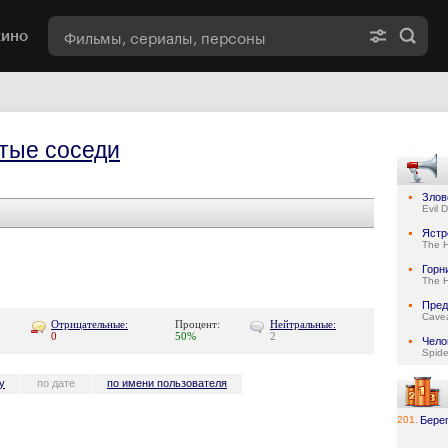
кино
тые соседи
Злов
Evil 
Ястр
The 
Горн
The 
Пред
Cave
Отрицательные:
Процент:
Нейтральные:
0
50%
2
Чело
Spid
у
по дате
по имени пользователя
201.
Бере