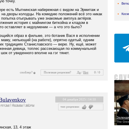
ую точку.
Ветк
тере есть Мытнинская набережная с видом на Эрмитаж и
 на дворы колодцы. На комедию положений всё это никак
Косм
, попытка отыгрывать уже знакомые амплуа актёров.
жения история с майнингом биткойна и кладом в
то оставляет в недоумении — а что это было?
щийся образ в фильме, это ботаник Вася в исполнении
маму, непьющий (на работе), опрятно одетый, одним
их традициях Станиславского — верю. Ну, ещё, может
оженная девица, топлес рассекающая по коммунальной
 шок от увиденного вполне на гэг тянет.
спойлер?
Полезная рецензия?
Да
/
Нет
0 / 0
 Bulavenkov
04 декабря 2025 | 14:10
друзья
фильмы
звёзды
тип рецензии:
Зеленая
The Gree
нская, 13, 4 этаж