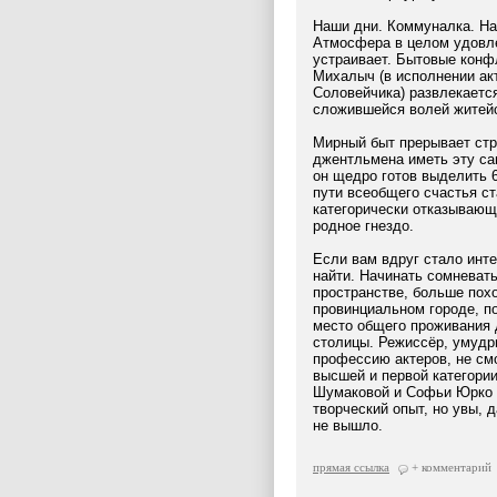
Наши дни. Коммуналка. На
Атмосфера в целом удовле
устраивает. Бытовые конф
Михалыч (в исполнении ак
Соловейчика) развлекается
сложившейся волей житей
Мирный быт прерывает стр
джентльмена иметь эту са
он щедро готов выделить 
пути всеобщего счастья ст
категорически отказывающ
родное гнездо.
Если вам вдруг стало инте
найти. Начинать сомневат
пространстве, больше пох
провинциальном городе, п
место общего проживания 
столицы. Режиссёр, умудр
профессию актеров, не смо
высшей и первой категори
Шумаковой и Софьи Юрко с
творческий опыт, но увы, д
не вышло.
прямая ссылка
+ комментарий