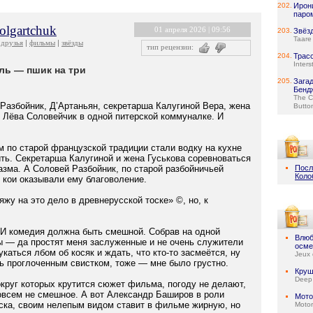
202.
Ирон
паро
olgartchuk
01 апреля 2026 | 09:56
203.
Звёз
Taare
друзья
фильмы
звёзды
тип рецензии:
204.
Трас
Inters
ль — пшик на три
205.
Зага
Бенд
The C
Разбойник, Д’Артаньян, секретарша Калугиной Вера, жена
Butto
и Лёва Соловейчик в одной питерской коммуналке. И
м по старой французской традиции стали водку на кухне
ить. Секретарша Калугиной и жена Гуськова соревноваться
азма. А Соловей Разбойник, по старой разбойничьей
Посл
Коло
 кои оказывали ему благоволение.
яжу на это дело в древнерусской тоске» ©, но, к
И комедия должна быть смешной. Собрав на одной
Влюб
 — да простят меня заслуженные и не очень служители
осме
аться лбом об косяк и ждать, что кто-то засмеётся, ну
Jeux 
ть проглоченным свистком, тоже — мне было грустно.
Круш
Deep
круг которых крутится сюжет фильма, погоду не делают,
совсем не смешное. А вот Александр Баширов в роли
Мото
ска, своим нелепым видом ставит в фильме жирную, но
Motor