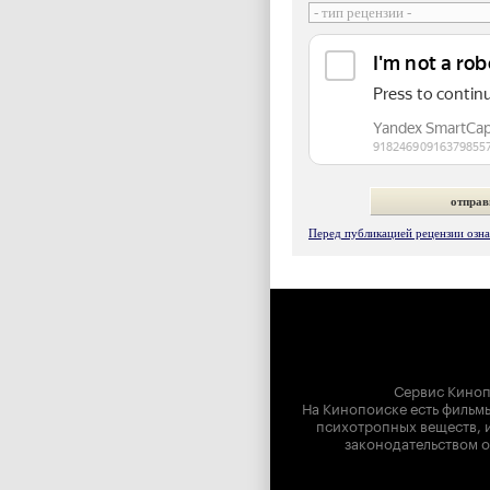
Перед публикацией рецензии ознак
Сервис Киноп
На Кинопоиске есть фильмы
психотропных веществ, и
законодательством о