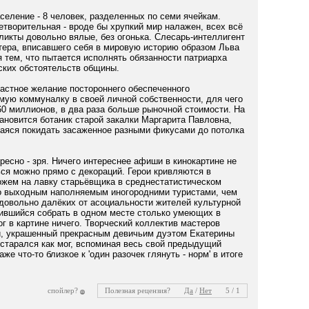
селение - 8 человек, разделенных по семи ячейкам.
творительная - вроде бы хрупкий мир налажен, всех всё
ликты довольно вялые, без огонька. Слесарь-интеллигент
тера, вписавшего себя в мировую историю образом Льва
 тем, что пытается исполнять обязанности патриарха
ских обстоятельств общины.
астное желание постороннего обеспеченного
мую коммуналку в своей личной собственности, для чего
60 миллионов, в два раза больше рыночной стоимости. На
ановится ботаник старой закалки Маргарита Павловна,
аяся покидать засаженное разными фикусами до потолка
ресно - зря. Ничего интереснее афиши в кинокартине не
ься можно прямо с декораций. Герои кривляются в
ожем на лавку старьёвщика в среднестатистическом
о выходным наполняемым иногородними туристами, чем
довольно далёких от асоциальности жителей культурной
ившийся собрать в одном месте столько умеющих в
г в картине ничего. Творческий коллектив мастеров
и, украшенный прекрасным девичьим дуэтом Екатерины
тарался как мог, вспоминая весь свой предыдущий
аже что-то близкое к 'один разочек глянуть - норм' в итоге
спойлер?
Полезная рецензия?
Да
/
Нет
5 / 1