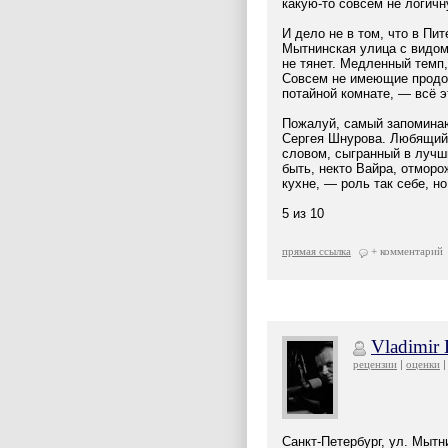
какую-то совсем не логичн
И дело не в том, что в Пи
Мытнинская улица с видом
не тянет. Медленный темп
Совсем не имеющие продол
потайной комнате, — всё э
Пожалуй, самый запоминаю
Сергея Шнурова. Любящий 
словом, сыгранный в лучш
быть, некто Вайра, отмор
кухне, — роль так себе, но
5 из 10
прямая ссылка
+ комментарий
Vladimir
рецензии
оценки
Санкт-Петербург, ул. Мытни