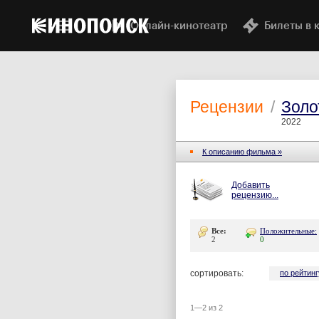
Онлайн-кинотеатр
Билеты в 
Рецензии
/
Золо
2022
К описанию фильма »
Добавить
рецензию...
Все:
Положительные:
2
0
сортировать:
по рейтинг
1—2 из 2