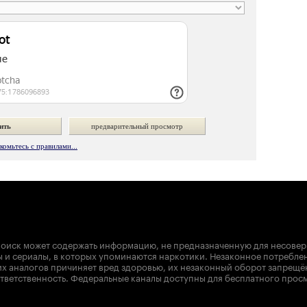
омьтесь с правилами...
оиск может содержать информацию, не предназначенную для несове
 и сериалы, в которых упоминаются наркотики. Незаконное потребле
х аналогов причиняет вред здоровью, их незаконный оборот запрещё
тветственность. Федеральные каналы доступны для бесплатного прос