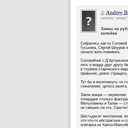
Andrey B
рецензии
оценки
Замах на руб
копейки
Собрались как-то Соловей 
Гуськова, Сергей Шнуров 
начали жить-поживать.
Соловейчик с Д’Артаньяно
пить и морду друг другу б
в глубине старческого мар
привычке, девок стращать,
Тут бы и воскликнуть «я гл
сожалению, цитата занята.
Закон жанра — неумолим. 
площадке столько фактуры
Мельпомены и Талии — стук
не смешно ли это. Свисте
Шестьдесят миллионов, во
это что-то абстрактное и 
олигарха из Ханты-Мансий