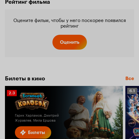
Рейтинг фильма
Оцените фильм, чтобы у него поскорее появился
рейтинг
Оценить
Билеты в кино
Все
Рейт
6.1
Рейтинг
2.3
Кино
Кинопоиска
6.1
2.3
Гарик Харламов, Дмитрий
Журавлев, Мила Ершова
Билеты