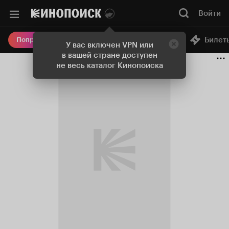
Войти
Онлайн-кинотеатр
Билет
Попробовать Плюс
У вас включен VPN или
в вашей стране доступен
не весь каталог Кинопоиска