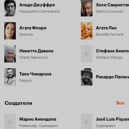
Альдо Джуффре
Хосе Сакриста
Pasqualino Cammarata
Gianni Cuocolo
Агата Флори
Агата Лис
Dolores
Novella Ferraris
Нинетто Даволи
Стефано Амато
Otello Meniconi
Stefano Peluso
Тано Чимароза
Рикардо Палас
Patanò
Создатели
Все
Марио Амендола
José Luis Pique
Режиссёр, Сценарист
Сценарист