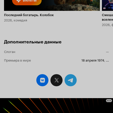
Билеты
Последний богатырь. Колобок
Смеша
2026, комедия
вселе
2026, 
Дополнительные данные
Слоган
—
Премьера в мире
18 апреля 1974
,
...