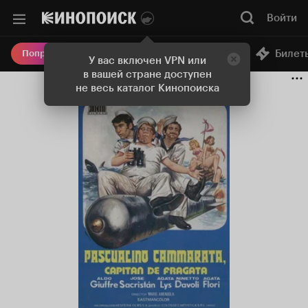
Войти
Онлайн-кинотеатр
Билет
Попробовать Плюс
У вас включен VPN или
в вашей стране доступен
не весь каталог Кинопоиска