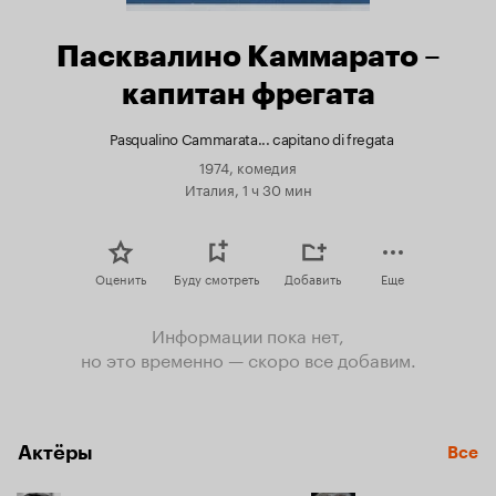
Пасквалино Каммарато –
капитан фрегата
Pasqualino Cammarata... capitano di fregata
1974, комедия
Италия, 1 ч 30 мин
Оценить
Буду смотреть
Добавить
Еще
Информации пока нет,
но это временно — скоро все добавим.
Актёры
Все