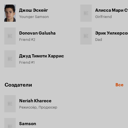
Джош Эскейг
Алисса Мари С
Younger Samson
Girlfriend
Donovan Galusha
Эрик Уилкерсо
Friend #2
Dad
Джуд Тимоти Харрис
Friend #1
Создатели
Все
Neriah Kharece
Режиссёр, Продюсер
Samson