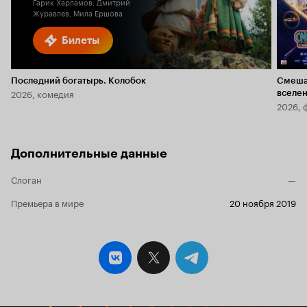
Гарик Харламов, Дмитрий
Журавлев, Мила Ершова
Билеты
Последний богатырь. Колобок
Смеша
2026, комедия
вселе
2026, 
Дополнительные данные
Слоган
—
Премьера в мире
20 ноября 2019