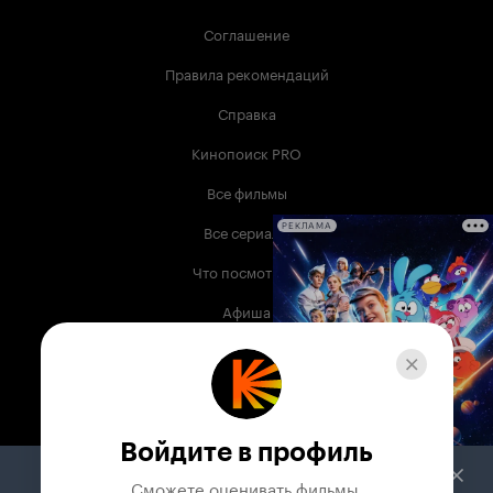
Соглашение
Правила рекомендаций
Справка
Кинопоиск PRO
Все фильмы
Все сериалы
РЕКЛАМА
Что посмотреть
Афиша
Музыка
Телепрограмма
Книги
Войдите в профиль
Служба поддержки
Сможете оценивать фильмы,
