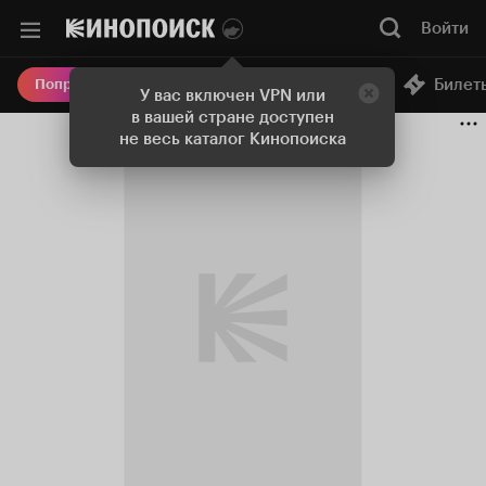
Войти
Онлайн-кинотеатр
Билет
Попробовать Плюс
У вас включен VPN или
в вашей стране доступен
не весь каталог Кинопоиска