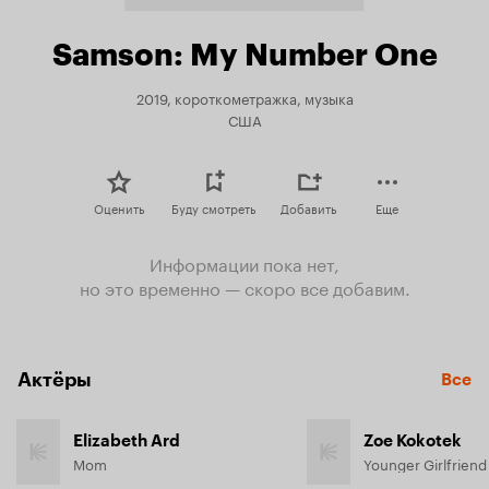
Samson: My Number One
2019, короткометражка, музыка
США
Оценить
Буду смотреть
Добавить
Еще
Информации пока нет,
но это временно — скоро все добавим.
Актёры
Все
Elizabeth Ard
Zoe Kokotek
Mom
Younger Girlfriend