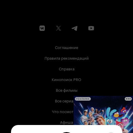
Соглашение
Правила рекомендаций
Справка
Кинопоиск PRO
Все фильмы
Все сериалы
РЕКЛАМА
Что посмотреть
Афиша
Музыка