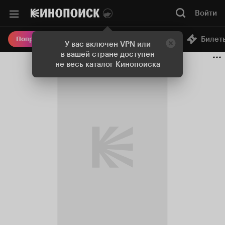
Войти
Онлайн-кинотеатр
Билет
Попробовать Плюс
У вас включен VPN или
в вашей стране доступен
не весь каталог Кинопоиска