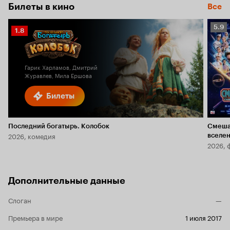
Билеты в кино
Все
Рейт
5.9
Рейтинг
1.8
Кино
Кинопоиска
5.9
1.8
Гарик Харламов, Дмитрий
Журавлев, Мила Ершова
Билеты
Последний богатырь. Колобок
Смеша
2026, комедия
вселе
2026, 
Дополнительные данные
Слоган
—
Премьера в мире
1 июля 2017