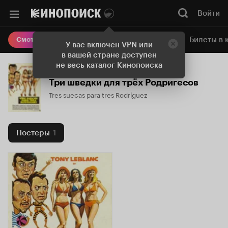
Войти
Онлайн-кинотеатр
Билеты в 
Смотреть кино
У вас включен VPN или
в вашей стране доступен
не весь каталог Кинопоиска
Три шведки для трёх Родригесов
Tres suecas para tres Rodríguez
Постеры
1