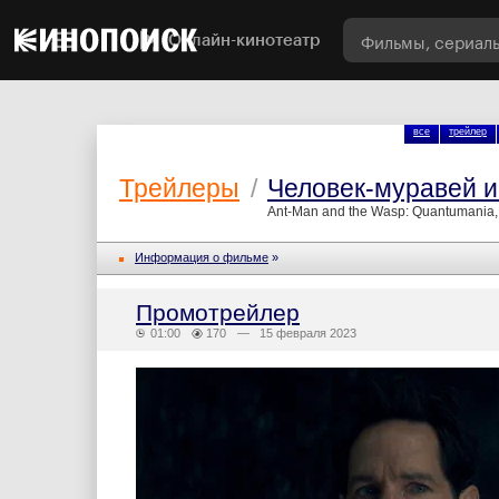
Онлайн-кинотеатр
все
трейлер
Трейлеры
/
Человек-муравей и
Ant-Man and the Wasp: Quantumania,
Информация о фильме
»
Промотрейлер
01:00
170
— 15 февраля 2023