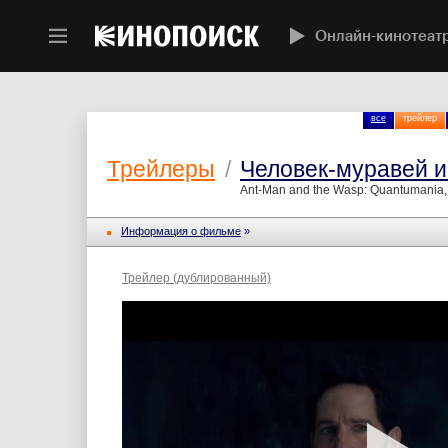
Онлайн-кинотеат
все
трейлер
Трейлеры
/
Человек-муравей и
Ant-Man and the Wasp: Quantumania,
Информация о фильме
»
Трейлер (дублированный)