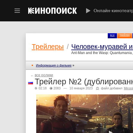
Онлайн-кинотеат
все
трейлер
Трейлеры
/
Человек-муравей и
Ant-Man and the Wasp: Quantumania,
Информация о фильме
»
←
все ролики
Трейлер №2 (дублирован
02:18
2083
— 10 января 2023
файл добавил
Miros