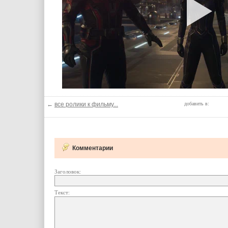
←
все ролики к фильму...
добавить в:
Комментарии
Заголовок:
Текст: