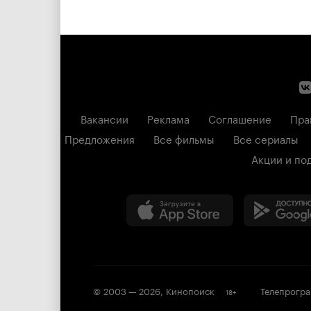
Вакансии
Реклама
Соглашение
Пра
Предложения
Все фильмы
Все сериалы
Акции и по
© 2003 —
2026
,
Кинопоиск
Телепрогр
18
+