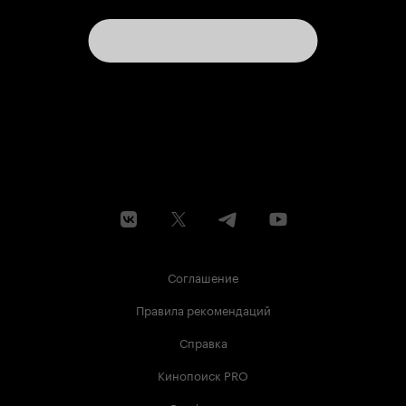
Соглашение
Правила рекомендаций
Справка
Кинопоиск PRO