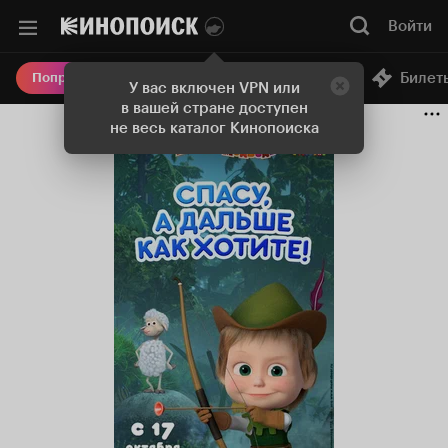
Войти
Онлайн-кинотеатр
Билет
Попробовать Плюс
У вас включен VPN или
в вашей стране доступен
не весь каталог Кинопоиска