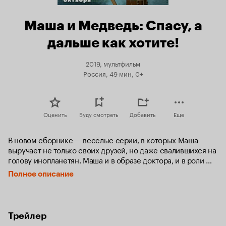
Маша и Медведь: Спасу, а
дальше как хотите!
2019, мультфильм
Россия, 49 мин, 0+
Оценить
Буду смотреть
Добавить
Еще
В новом сборнике — весёлые серии, в которых Маша 
выручает не только своих друзей, но даже свалившихся на 
голову инопланетян. Маша и в образе доктора, и в роли 
фокусника, и в качестве музыканта. Также в сборник 
Полное описание
вошла эксклюзивная серия «Машиных песенок» об 
Англии.
Трейлер