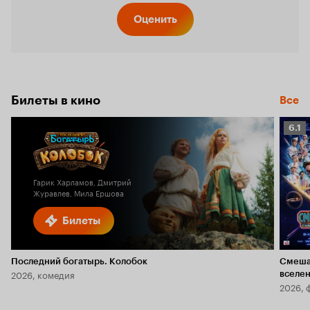
Оценить
Билеты в кино
Все
Рейт
6.1
Кино
6.1
Гарик Харламов, Дмитрий
Журавлев, Мила Ершова
Билеты
Последний богатырь. Колобок
Смеша
2026, комедия
вселе
2026, 