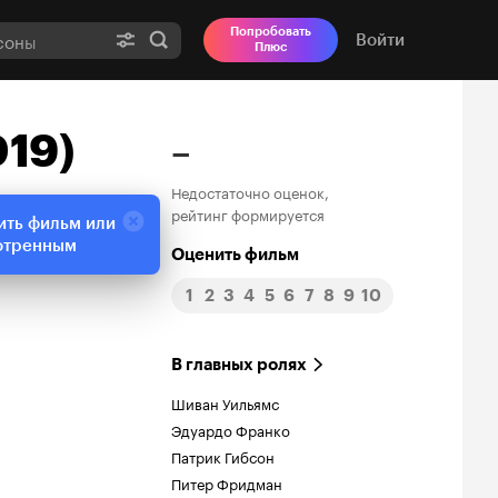
Попробовать
Войти
Плюс
019)
–
Недостаточно оценок,
рейтинг формируется
ить фильм или
отренным
Оценить фильм
1
2
3
4
5
6
7
8
9
10
В главных ролях
Шиван Уильямс
Эдуардо Франко
Патрик Гибсон
Питер Фридман