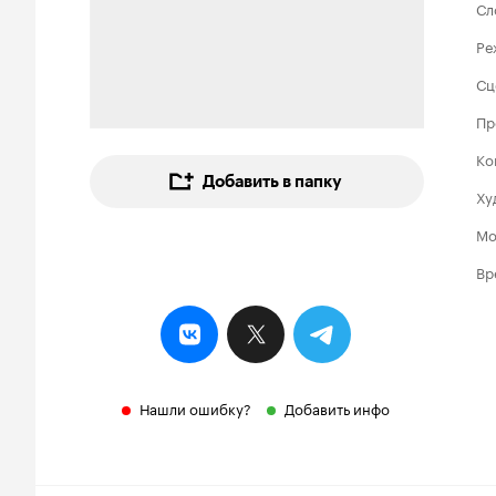
Сл
Ре
Сц
Пр
Ко
Добавить в папку
Ху
Мо
Вр
Нашли ошибку?
Добавить инфо