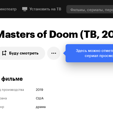
инотеатр
Установить на ТВ
Masters of Doom (ТВ, 2
Здесь можно отмет
Буду смотреть
сериал просм
 фильме
д производства
2019
рана
США
нр
драма