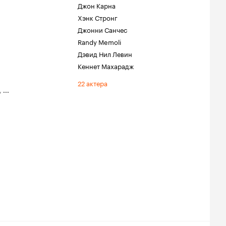
Джон Карна
Хэнк Стронг
Джонни Санчес
Randy Memoli
Дэвид Нил Левин
Кеннет Махарадж
22 актера
,
...