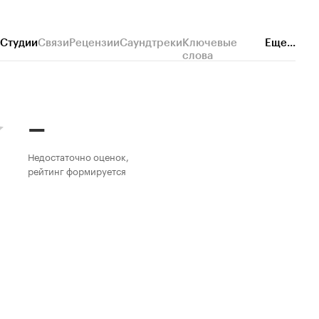
Студии
Связи
Рецензии
Саундтреки
Ключевые
Еще...
слова
–
Недостаточно оценок,
рейтинг формируется