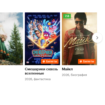
Рейтинг
Ре
7.8
6.
Кинопоиска
Ки
7.8
6.
Билеты
Билеты
Смешарики сквозь
Майкл
Зл
вселенные
мер
2026, биография
2026, фантастика
202