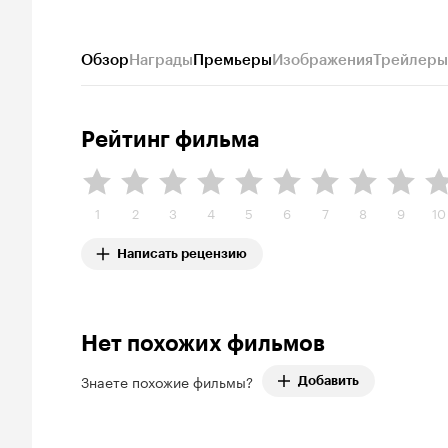
Обзор
Награды
Премьеры
Изображения
Трейлеры
Рейтинг фильма
1
2
3
4
5
6
7
8
9
10
Написать рецензию
Нет похожих фильмов
Знаете похожие фильмы?
Добавить