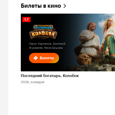
Билеты в кино
Рейтинг
1.7
Кинопоиска
1.7
Гарик Харламов, Дмитрий
Журавлев, Мила Ершова
Билеты
Последний богатырь. Колобок
2026, комедия