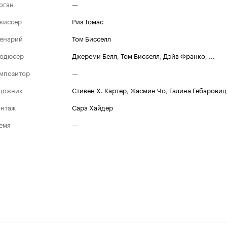
оган
—
жиссер
Риз Томас
енарий
Том Бисселл
одюсер
Джереми Белл
,
Том Бисселл
,
Дэйв Франко
,
...
мпозитор
—
дожник
Стивен Х. Картер
,
Жасмин Чо
,
Галина Гебаровиц
нтаж
Сара Хайдер
емя
—