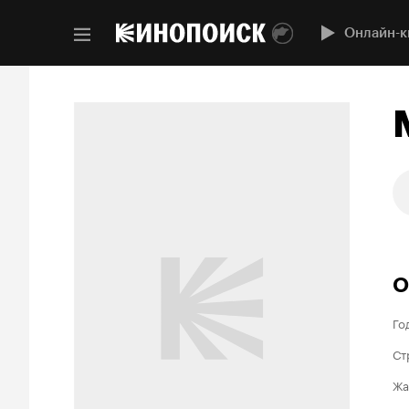
Онлайн-к
О
Го
Ст
Жа