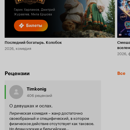
Гарик Харламов, Дмитрий
Журавлев, Мила Ершова
Билеты
Последний богатырь. Колобок
Смеша
2026, комедия
вселе
2026, 
Рецензии
Все
Timkonig
406 рецензий
О девушках и ослах.
Лирическая комедия – жанр достаточно
своеобразный и специфический, в котором
физическое действие отсутствует как таковое.
Но французские и бельгийские