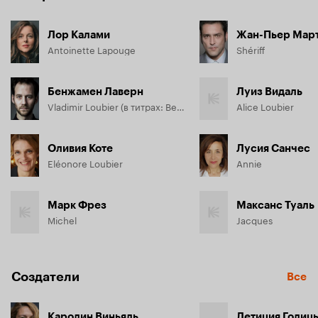
Лор Калами
Жан-Пьер Мар
Antoinette Lapouge
Shériff
Бенжамен Лаверн
Луиз Видаль
Vladimir Loubier (в титрах: Benjamin Lavernhe de la Comédie Française)
Alice Loubier
Оливия Коте
Лусия Санчес
Eléonore Loubier
Annie
Марк Фрез
Максанс Туаль
Michel
Jacques
Создатели
Все
Каролин Виньяль
Летиция Голиц