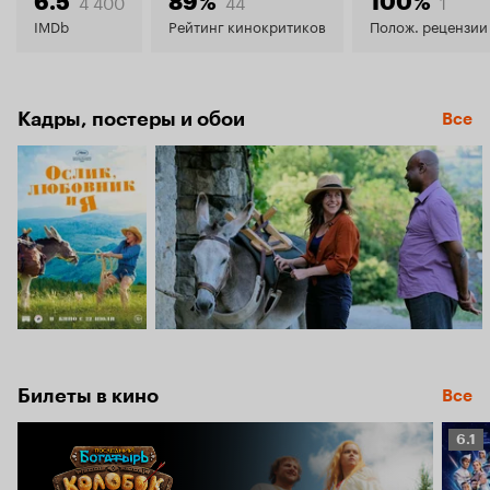
6.8
4 400
44
1
6.5
89%
100%
IMDb
Рейтинг кинокритиков
Полож. рецензии
Кадры, постеры и обои
Все
Билеты в кино
Все
Рейт
6.1
Кино
6.1