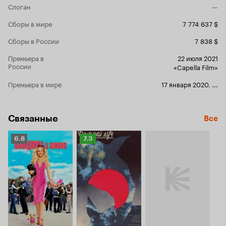
Слоган
—
Сборы в мире
7 774 637 $
Сборы в России
7 838 $
Премьера в
22 июля 2021
России
«Capella Film»
Премьера в мире
17 января 2020
,
...
Связанные
Все
Рейтинг
Рейтинг
6.8
7.3
Кинопоиска
Кинопоиска
6.8
7.3