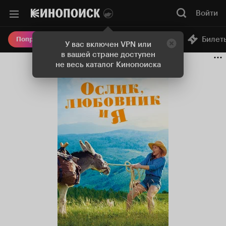
Войти
Онлайн-кинотеатр
Билет
Попробовать Плюс
У вас включен VPN или
в вашей стране доступен
не весь каталог Кинопоиска