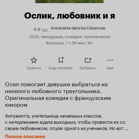
Ослик, любовник и я
Antoinette dans les Cévennes
12K
Рейтинг
6.8
Кинопоиска
2020, мелодрама, комедия, приключения
6.8
Франция, 1 ч 36 мин, 18+
Оценить
Буду смотреть
Добавить
Еще
Осел помогает девушке выбраться из 
нелепого любовного треугольника. 
Оригинальная комедия с французским 
юмором
Антуанетта, учительница начальных классов, 
с нетерпением ждала выходных, чтобы провести их со 
своим любовником, отцом одного из учеников. Но вот 
незадача. У любовника оказалась жена, которая решила 
Полное описание