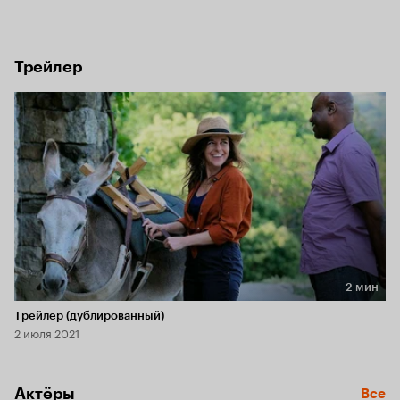
отправиться в путешествие по югу Франции как раз в эти 
дни. Отвергнутая девушка не сдается и следует за ними. 
Компанию ей составил ослик Патрик, который оказался 
мудрее и благородней некоторых мужчин.
Трейлер
2 мин
Длительность 2 мин
Трейлер (дублированный)
2 июля 2021
Актёры
Все