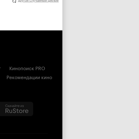
другой случайный фильм
г
Кинопоиск PRO
Рекомендации кино