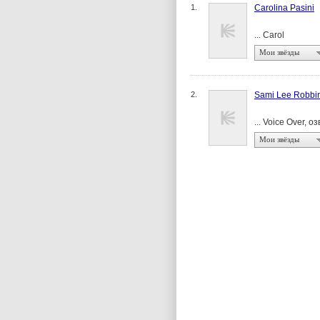
1.
Carolina Pasini
... Carol
Мои звёзды
2.
Sami Lee Robbi
... Voice Over, о
Мои звёзды