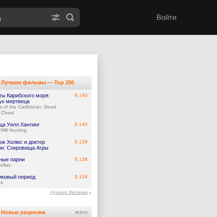
Войти
Лучшие фильмы — Top 250
ты Карибского моря:
8.140
ук мертвеца
es of the Caribbean: Dead
 Chest
ца Уилл Хантинг
8.140
Will Hunting
ок Холмс и доктор
8.139
он: Сокровища Агры
ные парни
8.138
ellas
иковый период
8.134
ge
лучшие фильмы
Новые рецензии
всего