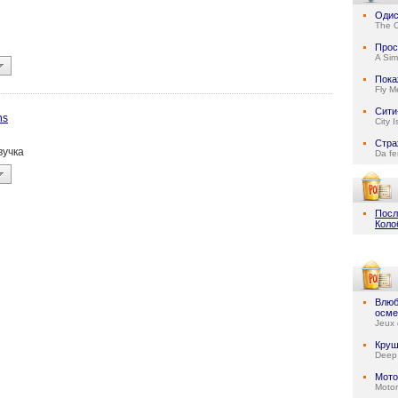
Одис
The 
Прос
A Sim
Пока
Fly M
Сити
ns
City 
Стра
звучка
Da fe
Посл
Коло
Влюб
осме
Jeux 
Круш
Deep
Мото
Motor