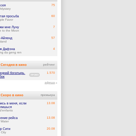
сея
75
Odyssey
тая просьба
60
ple Favor
жи мне Луну
7
e to the Moon
-Айленд
57
Island
ж Дафэна
4
ng da geng ren
Сегодня в кино
рейтинг
едний богатырь.
1.570
ПРОМО
бок
афиша
Скоро в кино
премьера
ись в меня, если
13.08
лишься
d'enfants
ение рейса
13.08
 Water
р Сити
20.08
 City