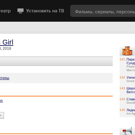
театр
Установить на ТВ
 Girl
rl, 2018
141.
Пира
Сунд
Pirat
Man's
142.
Умни
ктеры
Good 
143.
Шерл
Ватс
144.
Слав
ns
Goodf
145.
Ледн
Ice A