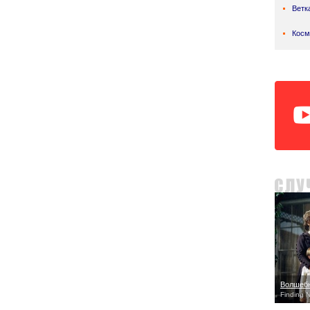
Ветк
Косм
Волшебн
Finding 