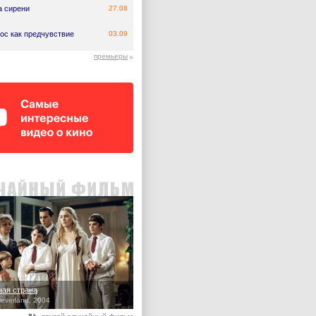
а сирени
27.08
ос как предчувствие
03.09
премьеры
ая страна
Neverland, 2004