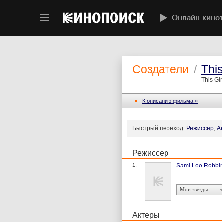
Онлайн-кино
Создатели
/
This
This Gi
К описанию фильма »
Быстрый переход:
Режиссер
,
А
Режиссер
1.
Sami Lee Robbi
Мои звёзды
Актеры