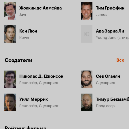
Жоакин де Алмейда
Тим Гриффин
Javi
James
Кен Люн
Ава Зариа Ли
Kevin
Young June (в титр
Создатели
Все
Николас Д. Джонсон
Сев Оганян
Режиссёр, Сценарист
Сценарист
Уилл Меррик
Тимур Бекмамб
Режиссёр, Сценарист
Продюсер
Рейтинг фильма