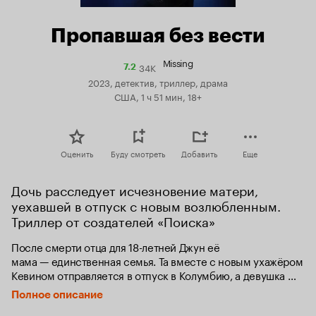
Пропавшая без вести
Missing
34K
Рейтинг
7.2
Кинопоиска
2023, детектив, триллер, драма
7.2
США, 1 ч 51 мин, 18+
Оценить
Буду смотреть
Добавить
Еще
Дочь расследует исчезновение матери, 
уехавшей в отпуск с новым возлюбленным. 
Триллер от создателей «Поиска»
После смерти отца для 18-летней Джун её 
мама — единственная семья. Та вместе с новым ухажёром 
Кевином отправляется в отпуск в Колумбию, а девушка 
всю неделю проводит на вечеринках, но когда мама 
Полное описание
не появляется в аэропорту, дочь начинает поиски. 