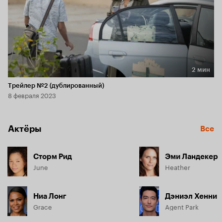
2 мин
Длительность 2 мин
Трейлер №2 (дублированный)
8 февраля 2023
Актёры
Все
Сторм Рид
Эми Ландекер
June
Heather
Ниа Лонг
Дэниэл Хенни
Grace
Agent Park