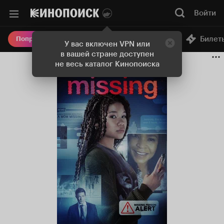
Войти
Онлайн-кинотеатр
Билет
Попробовать Плюс
У вас включен VPN или
в вашей стране доступен
не весь каталог Кинопоиска