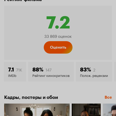
7.2
Рейтинг
33 869 оценок
Кинопо
Оценить
7.2
71K
147
2
7.1
88%
83%
IMDb
Рейтинг кинокритиков
Полож. рецензии
Кадры, постеры и обои
Все