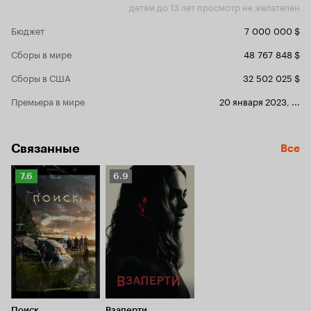
детям до 13 лет просмотр не желателен
Бюджет
7 000 000 $
Сборы в мире
48 767 848 $
Сборы в США
32 502 025 $
Премьера в мире
20 января 2023
,
...
Связанные
Все
Рейтинг
Рейтинг
7.6
6.9
Кинопоиска
Кинопоиска
7.6
6.9
Поиск
Взаперти