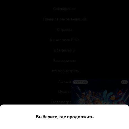
Соглашение
Правила рекомендаций
Справка
Кинопоиск PRO
Все фильмы
Все сериалы
Что посмотреть
Афиша
РЕКЛАМА
Музыка
Телепрограмма
Книги
Служба поддержки