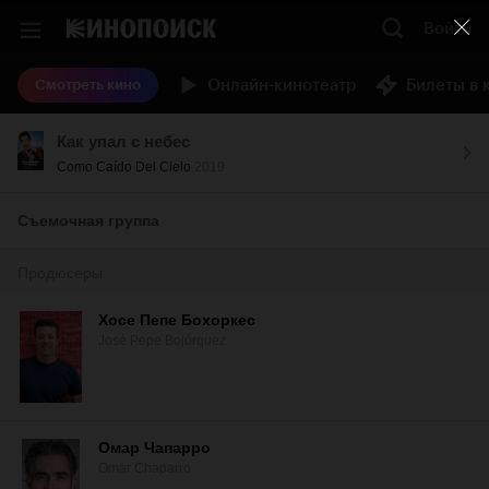
Войти
Онлайн-кинотеатр
Билеты в 
Смотреть кино
Как упал с небес
Como Caído Del Cielo
2019
Съемочная группа
Продюсеры
Хосе Пепе Бохоркес
José Pepe Bojórquez
Омар Чапарро
Omar Chaparro