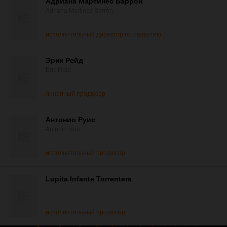
Адриана Мартинес Баррон
Adriana Martínez Barrón
исполнительный директор по развитию
Эрик Рейд
Eric Reid
линейный продюсер
Антонио Руис
Antonio Ruiz
исполнительный продюсер
Lupita Infante Torrentera
исполнительный продюсер