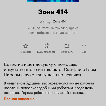
Зона 414
Zone 414
52K
Рейтинг
6.1
Кинопоиска
2020, фантастика, триллер, драма
6.1
Великобритания, 1 ч 38 мин, 18+
Оценить
Буду смотреть
Добавить
Еще
Детектив ищет девушку с помощью 
искусственного интеллекта. Сай-фай с Гаем 
Пирсом в духе «Бегущего по лезвию»
В недалёком будущем высокотехнологичные колонии 
населены человекоподобными роботами. Когда дочь 
создателя Города роботов пропадает без следа, 
он посылает на её поиски частного детектива Дэвида 
Полное описание
Кармайкла. Тот объединяется с продвинутым 