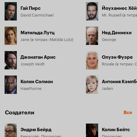
Гай Пирс
David Carmichael
Матильда Лутц
Нед Деннехи
Jane (в титрах: Matilda Lutz)
George
Джонатан Арис
Олуэн Фуэре
Joseph Veidt
Royale (в титрах: 
Колин Сэлмон
Антония Кэмпб
Hawthorne
Jaden
Создатели
Все
Эндрю Бейрд
Колин Бейтс
Режиссёр, Продюсер
Продюсер