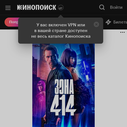
Войти
Онлайн-кинотеатр
Билет
Попробовать Плюс
У вас включен VPN или
в вашей стране доступен
не весь каталог Кинопоиска