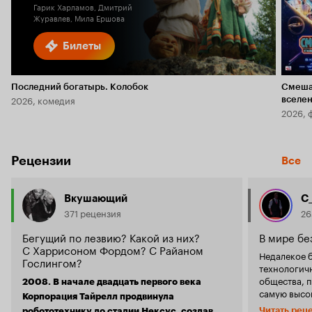
Гарик Харламов, Дмитрий
Журавлев, Мила Ершова
Билеты
Последний богатырь. Колобок
Смеша
2026, комедия
вселе
2026, 
Рецензии
Все
Вкушающий
C_
371 рецензия
26
Бегущий по лезвию? Какой из них?
В мире б
С Харрисоном Фордом? С Райаном
Недалекое 
Гослингом?
технологичн
общества, п
2008. В начале двадцать первого века
самую высок
Корпорация Тайрелл продвинула
выглядящие
Читать рец
робототехнику до стадии Нексус, создав