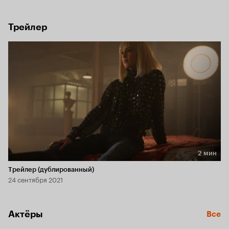
искусственным интеллектом и начинает расследование. 
В ходе поисков Кармайкл узнаёт историю создания Зоны 
414 и истинную причину существования колонии.
Трейлер
2 мин
Длительность 2 мин
Трейлер (дублированный)
24 сентября 2021
Актёры
Все