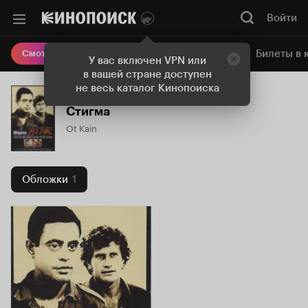
Войти
Онлайн-кинотеатр
Билеты в 
Смотреть кино
У вас включен VPN или
в вашей стране доступен
не весь каталог Кинопоиска
Стигма
Ot Kain
Обложки
1