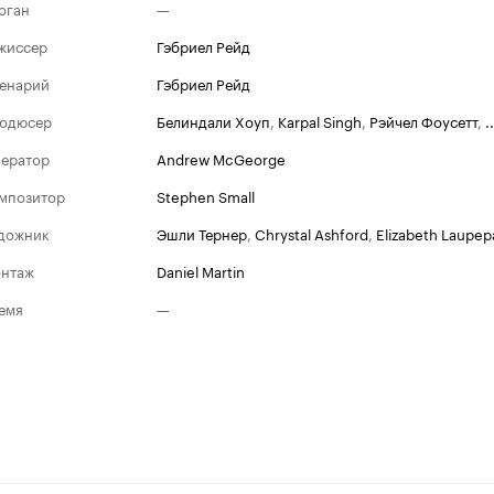
оган
—
жиссер
Гэбриел Рейд
енарий
Гэбриел Рейд
одюсер
Белиндали Хоуп
,
Karpal Singh
,
Рэйчел Фоусетт
,
..
ератор
Andrew McGeorge
мпозитор
Stephen Small
дожник
Эшли Тернер
,
Chrystal Ashford
,
Elizabeth Laupep
нтаж
Daniel Martin
емя
—