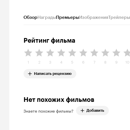
Обзор
Награды
Премьеры
Изображения
Трейлеры
Рейтинг фильма
1
2
3
4
5
6
7
8
9
10
Написать рецензию
Нет похожих фильмов
Знаете похожие фильмы?
Добавить