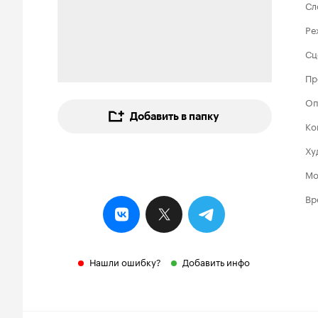
Сл
Ре
Сц
Пр
Оп
Добавить в папку
Ко
Ху
Мо
Вр
Нашли ошибку?
Добавить инфо