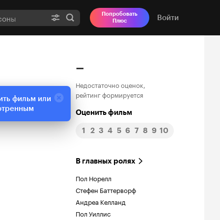
Попробовать
Войти
Плюс
–
Недостаточно оценок,
рейтинг формируется
ить фильм или
отренным
Оценить фильм
1
2
3
4
5
6
7
8
9
10
В главных ролях
Пол Норелл
Стефен Баттерворф
Андреа Келланд
Пол Уиллис