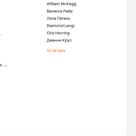
William McKegg
Ванесса Рейр
Лила Патель
Diamond Langi
Otis Herring
.
Дженни Крус
52 актера
a
,
...