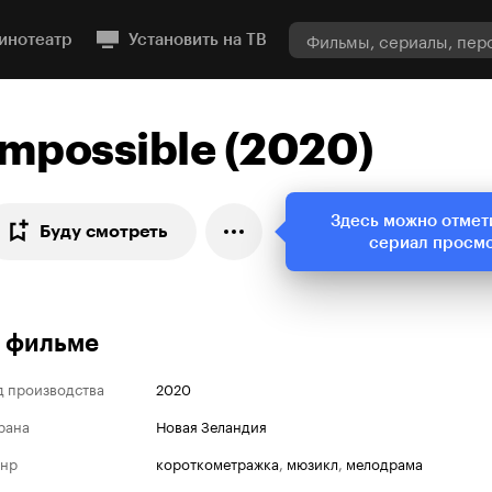
инотеатр
Установить на ТВ
Impossible (2020)
Здесь можно отмет
Буду смотреть
сериал просм
 фильме
д производства
2020
рана
Новая Зеландия
нр
короткометражка
,
мюзикл
,
мелодрама