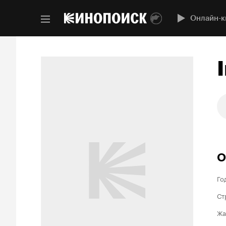
Онлайн-к
О
Го
Ст
Жа