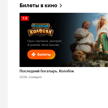
Билеты в кино
Рейтинг
1.9
Кинопоиска
1.9
Гарик Харламов, Дмитрий
Журавлев, Мила Ершова
Билеты
Последний богатырь. Колобок
2026, комедия