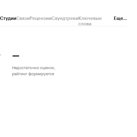
Студии
Связи
Рецензии
Саундтреки
Ключевые
Еще...
слова
–
Недостаточно оценок,
рейтинг формируется