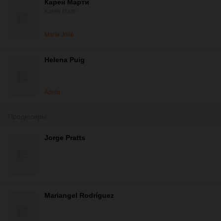
Карен Марти
Karen Martí
María José
Helena Puig
Adela
Продюсеры
Jorge Pratts
Mariangel Rodríguez