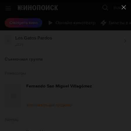
Войти
Онлайн-кинотеатр
Билеты в 
Смотреть кино
Los Gatos Pardos
2023
Съемочная группа
Режиссеры
Fernando San Miguel Villagómez
исполнительный продюсер
Актеры