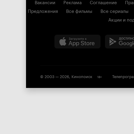
Вакансии
Реклама
Соглашение
Пра
Предложения
Все фильмы
Все сериалы
Акции и по
© 2003 —
2026
,
Кинопоиск
Телепрогр
18
+