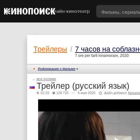
Онлайн-кинотеатр
Трейлеры
/
7 часов на соблаз
7 ore per farti innamorare, 2020
Информация о фильме
»
←
все ролики
Трейлер (русский язык)
01:33
129 720
— 6 мая 2020
файл добавил
Кинопо