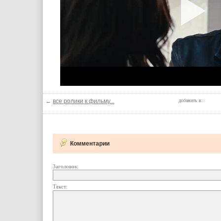
←
все ролики к фильму...
добавить в:
Комментарии
Заголовок:
Текст: