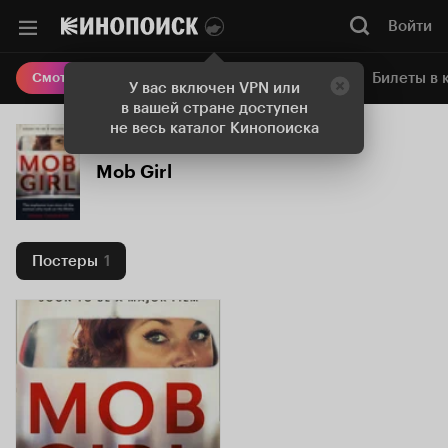
Войти
Онлайн-кинотеатр
Билеты в 
Смотреть кино
У вас включен VPN или
в вашей стране доступен
не весь каталог Кинопоиска
Mob Girl
Постеры
1