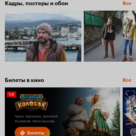
5.6
Кадры, постеры и обои
Все
Билеты в кино
Все
Рейтинг
1.6
Кинопоиска
1.6
Гарик Харламов, Дмитрий
Журавлев, Мила Ершова
Билеты