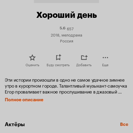
Хороший день
657
Рейтинг
5.6
Кинопоиска
2018, мелодрама
5.6
Россия
Оценить
Буду смотреть
Добавить
Еще
Эти истории произошли в одно не самое удачное зимнее 
утро в курортном городе. Талантливый музыкант-самоучка 
Егор проваливает важное прослушивание в джазовый 
коллектив. Писатель Петр пытается покончить жизнь 
Полное описание
самоубийством, для того чтобы повысить интерес к своей 
персоне и распродать тираж. К одинокой и строгой 
девушке Елене неожиданно в квартиру врывается бывший 
муж, который мечтает стать известным клоуном в цирке. 
Актёры
Все
От таксиста Тимура уходит жена и он вынужден «плясать 
под дудку» маленькой богатой пассажирки. Но может 