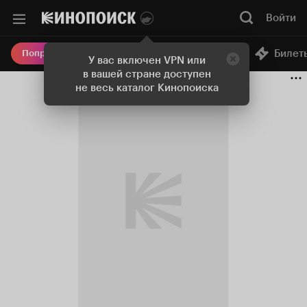
Войти
Онлайн-кинотеатр
Билет
Попробовать Плюс
У вас включен VPN или
в вашей стране доступен
не весь каталог Кинопоиска