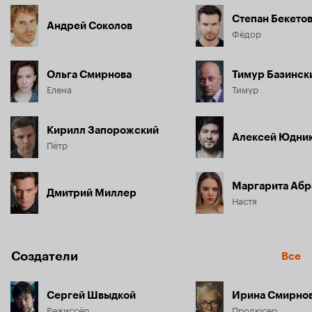
быть, не стоит отчаиваться?
Степан Бекето
Андрей Соколов
Фёдор
Ольга Смирнова
Тимур Базинск
Елена
Тимур
Кирилл Запорожский
Алексей Юдни
Пётр
Маргарита Абр
Дмитрий Миллер
Настя
Создатели
Все
Сергей Швыдкой
Режиссёр
Продюсер