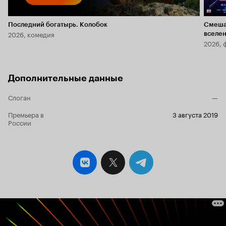
Последний богатырь. Колобок
Смеша
2026, комедия
вселе
2026, 
Дополнительные данные
Слоган
—
Премьера в
3 августа 2019
России