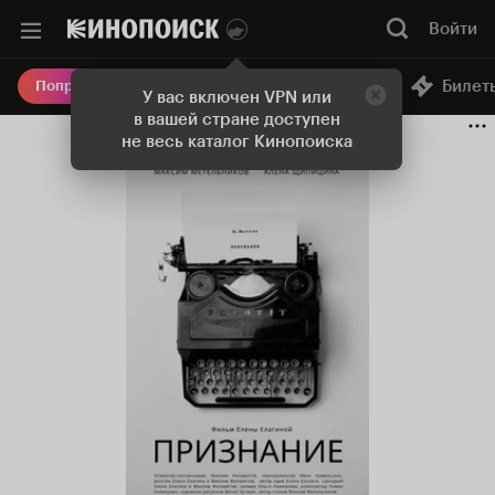
Войти
Онлайн-кинотеатр
Билет
Попробовать Плюс
У вас включен VPN или
в вашей стране доступен
не весь каталог Кинопоиска