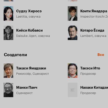
Судзу Хиросэ
Коити Ямадэра
Laetitia, озвучка
Киёси Кобаяси
Котаро Ёсида
Daisuke Jigen, озвучка
Lambert, озвучка
Создатели
Все
Такаси Ямадзаки
Такэси Ито
Режиссёр, Сценарист
Продюсер
Манки Панч
Наоаки Китадз
Сценарист
Продюсер