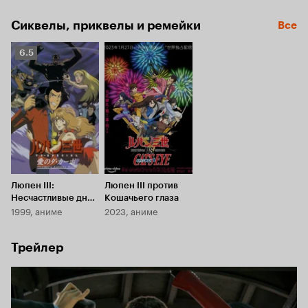
Сиквелы, приквелы и ремейки
Все
Рейтинг
6.5
Кинопоиска
6.5
Люпен III:
Люпен III против
Несчастливые дни
Кошачьего глаза
1999, аниме
2023, аниме
Фудзико
Трейлер