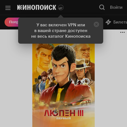
Войти
Онлайн-кинотеатр
Билет
Попробовать Плюс
У вас включен VPN или
в вашей стране доступен
не весь каталог Кинопоиска