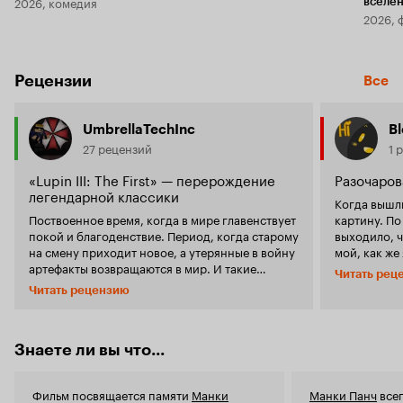
2026, комедия
вселе
2026, 
Рецензии
Все
UmbrellaTechInc
Bl
27 рецензий
1 
«Lupin III: The First» — перерождение
Разочаро
легендарной классики
Когда вышли
Поствоенное время, когда в мире главенствует
картину. П
покой и благоденствие. Период, когда старому
выходило, ч
на смену приходит новое, а утерянные в войну
мой, как же я ошибал
артефакты возвращаются в мир. И такие
происходит 
Читать рец
артефакты очень привлекательны для
три вещи: 1. графика 2. Музыка 3. 'ЛЮПЕЕЕН!!!'
Читать рецензию
выдающих деятелей воровского искусства,
Всё. Конечно, я понимаю, что Люпен - это
особенно среди тех, у кого это семейное дело.
франшиза, о
Так что приготовьтесь мои дорогие читатели -
франшиза, к
надевайте вашу шляпу, плащ и захватите
руку леген
Знаете ли вы что...
удостоверение Интерпола, ибо вместе с
своей карье
легендарным инспектором Зенигата мы
насколько н
Фильм посвящается памяти
Манки
Манки Панч
всег
отправляемся в погоню за Люпеном III во
режиссуре э