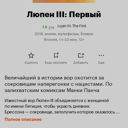
Люпен III: Первый
Lupin III: The First
27K
Рейтинг
7.8
Кинопоиска
2019, аниме, мультфильм, боевик
7.8
Япония, 1 ч 33 мин, 12+
Оценить
Буду смотреть
Добавить
Еще
Величайший в истории вор охотится за 
сокровищем наперегонки с нацистами. По 
залихватским комиксам Манки Панча
Известный вор Люпен III объединяется с женщиной 
по имени Летиция, чтобы украсть дневник 
Брессона — сокровище, заполучить которое оказалось 
не по зубам даже его знаменитому деду.
Полное описание