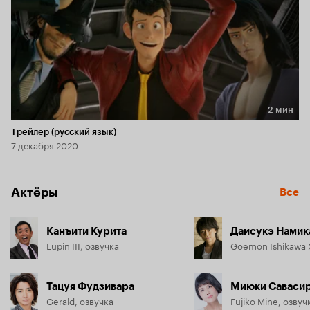
2 мин
Длительность 2 мин
Трейлер (русский язык)
7 декабря 2020
Актёры
Все
Канъити Курита
Даисукэ Намик
Lupin III, озвучка
Goemon Ishikawa X
Тацуя Фудзивара
Миюки Саваси
Gerald, озвучка
Fujiko Mine, озвуч