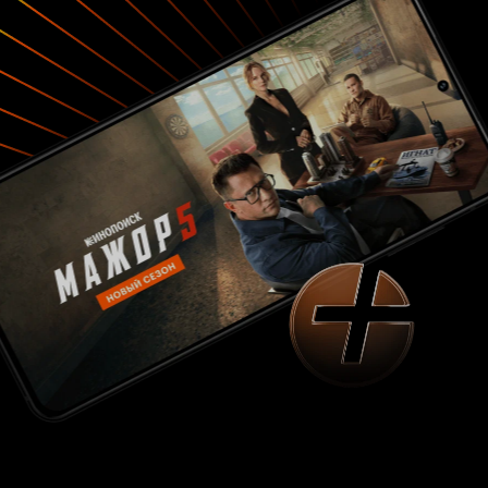
найти план сбежать, Люпен ищет другую
красотку, что пыталась украсть дневник в день
выставки, что объединить усилия и раскрыть
тайну Брессона, и заодно помешать нацистам
возродить Третий Рейх.
«Lupin III: The First»
мне очень понравился. Классический юмор и
буффонада, присущей всей франшизе Люпена
III, прекрасно сочетается с современным
трехмерным эргономичным дизайном, в
котором выполнен фильм. Видно, что к
оригиналу Monkey Punch отнеслись с
уважением и сделали все, чтобы лента была
достойна памяти великого мангаки. Не могу
тут не упомянуть и про то, что финал
заканчивается фразой
:
Кадзухико Като
«Я
продолжу отправлять Люпена в приключения
. Я считаю, что Такаши Ямазаки
по всему миру»
удалось полностью перевоплотить Люпена и
продолжить дело покойного мангаки. Главные
роли в ленте исполнили: 1) Люпен Третий:
2) Джиген Дайски:
Каничи Курита
Киёси
3) Гоемон Исикава:
Кобаяси
Дайсуке Намикава
4) Мина Фудзико:
5)
Миюки Савасиро
Инспектор Зенигата:
Роли
Коичи Ямадера