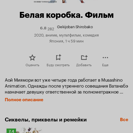
Белая коробка. Фильм
Gekijoban Shirobako
282
Рейтинг
6.8
Кинопоиска
2020, аниме, мультфильм, комедия
6.8
Япония, 1 ч 59 мин
Оценить
Буду смотреть
Добавить
Еще
Аой Миямори вот уже четыре года работает в Musashino 
Animation. Однажды после утреннего совещания Ватанабэ 
назначает девушку ответственной за полнометражное 
аниме. Проект проблемный, и Аой не уверена, что студия 
Полное описание
его потянет. Но на помощь ей приходит новая сотрудница 
Каэдэ Мияи, и вместе девушки доведут аниме 
до премьеры.
Сиквелы, приквелы и ремейки
Все
Рейтинг
7.4