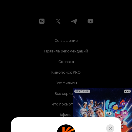
Соглашение
Правила рекомендаций
Справка
Кинопоиск PRO
Все фильмы
Все сериалы
РЕКЛАМА
Что посмотреть
Афиша
Музыка