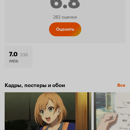
6.8
Рейтинг
282 оценки
Кинопо
Оценить
6.8
336
7.0
IMDb
Кадры, постеры и обои
Все