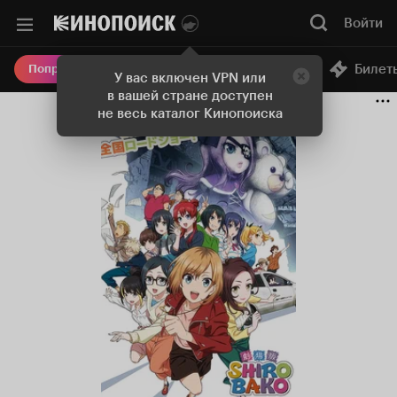
Войти
Онлайн-кинотеатр
Билет
Попробовать Плюс
У вас включен VPN или
в вашей стране доступен
не весь каталог Кинопоиска