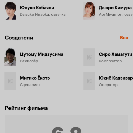
Юсукэ Кобаяси
Дзюри Кимура
Daisuke Hiraoka, озвучка
Aoi Miyamori, озв
Создатели
Все
Цутому Мидзусима
Сиро Хамагути
Режиссёр
Композитор
Митико Ёкотэ
Юкиё Кадзивар
Сценарист
Оператор
Рейтинг фильма