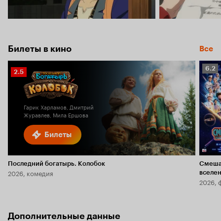
Билеты в кино
Все
Рейт
6.2
Рейтинг
2.5
Кино
Кинопоиска
6.2
2.5
Гарик Харламов, Дмитрий
Журавлев, Мила Ершова
Билеты
Последний богатырь. Колобок
Смеша
2026, комедия
вселе
2026, 
Дополнительные данные