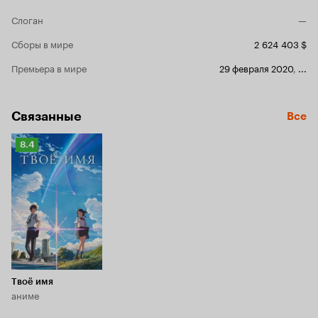
Слоган
—
Сборы в мире
2 624 403 $
Премьера в мире
29 февраля 2020
,
...
Связанные
Все
Рейтинг
8.4
Кинопоиска
8.4
Твоё имя
аниме