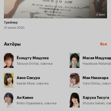
2 мин
Длительность 2 мин
Трейлер
31 июля 2020
Актёры
Все
Ёсицугу Мацуока
Масая Мацукад
Tatsuya Ochiai, озвучка
Hayabusa Watanab
Аянэ Сакура
Маи Накахара
Kaede Miyai, озвучка
Yuka Okitsu, озву
Аи Каяно
Харука Тисуга
Rinko Ogasawara, озвучка
Shizuka Sakaki, оз