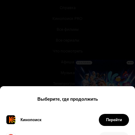
Справка
Кинопоиск PRO
Все фильмы
Все сериалы
Что посмотреть
Афиша
РЕКЛАМА
Музыка
Телепрограмма
Книги
Служба поддержки
© 2003 —
2026
,
Кинопоиск
18
+
Проект компании