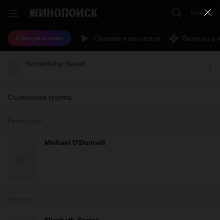
Войти
Онлайн-кинотеатр
Билеты в 
Смотреть кино
Something Sweet
Съемочная группа
Режиссеры
Michael O'Donnell
Актеры