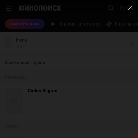
Войти
Онлайн-кинотеатр
Билеты в 
Смотреть кино
Irony
2019
Съемочная группа
Режиссеры
Carlos Seguro
Актеры