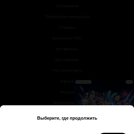
Соглашение
Правила рекомендаций
Справка
Кинопоиск PRO
Все фильмы
Все сериалы
Что посмотреть
Афиша
РЕКЛАМА
Музыка
Телепрограмма
Книги
Служба поддержки