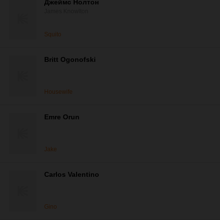
Джеймс Нолтон
James Knowlton
Squito
Britt Ogonofski
Housewife
Emre Orun
Jake
Carlos Valentino
Gino