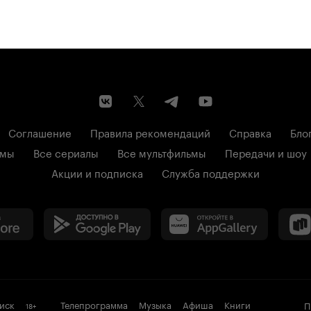
Соглашение
Правила рекомендаций
Справка
Бло
ьмы
Все сериалы
Все мультфильмы
Передачи и шоу
Акции и подписка
Служба поддержки
иск
Телепрограмма
Музыка
Афиша
Книги
П
18
+