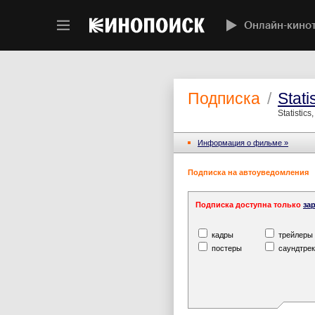
Онлайн-кино
Подписка
/
Stati
Statistics
Информация o фильме »
Подписка на автоуведомления
Подписка доступна только
за
кадры
трейлеры
постеры
саундтрек