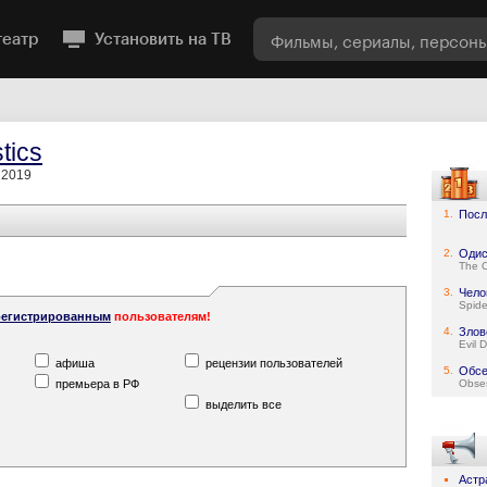
театр
Установить на ТВ
stics
, 2019
1.
Посл
2.
Одис
The 
3.
Чело
Spid
регистрированным
пользователям!
4.
Злов
Evil 
афиша
рецензии пользователей
5.
Обсе
премьера в РФ
Obse
выделить все
Астр