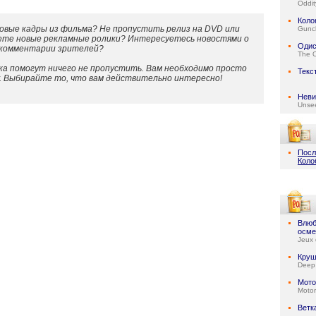
Oddit
Коло
овые кадры из фильма? Не пропустить релиз на DVD или
Gunc
ете новые рекламные ролики? Интересуетесь новостями о
Одис
 комментарии зрителей?
The 
а помогут ничего не пропустить. Вам необходимо просто
Текс
у. Выбирайте то, что вам действительно интересно!
Неви
Unse
Посл
Коло
Влюб
осме
Jeux 
Круш
Deep
Мото
Motor
Ветк