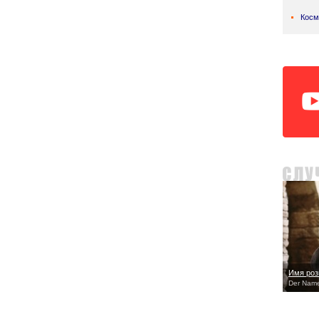
Косм
Имя ро
Der Name