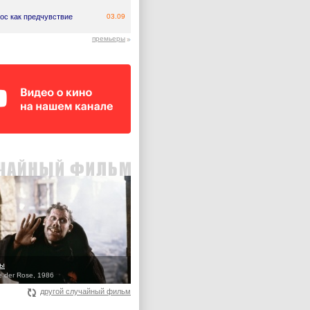
ос как предчувствие
03.09
премьеры
зы
 der Rose, 1986
другой случайный фильм