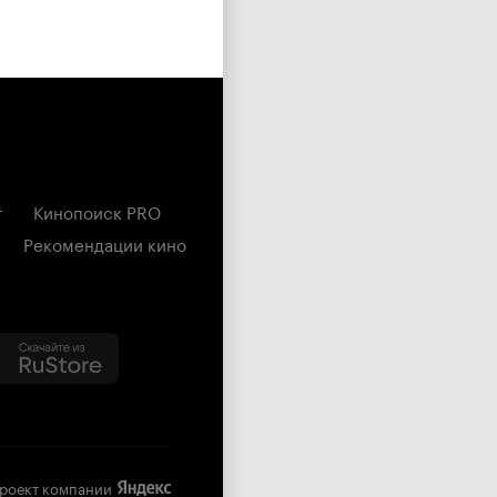
г
Кинопоиск PRO
Рекомендации кино
роект компании