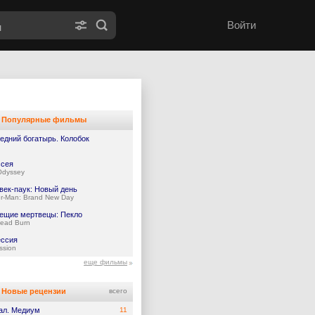
Войти
Популярные фильмы
едний богатырь. Колобок
сея
Odyssey
век-паук: Новый день
er-Man: Brand New Day
ещие мертвецы: Пекло
Dead Burn
ссия
ssion
еще фильмы
Новые рецензии
всего
ал. Медиум
11