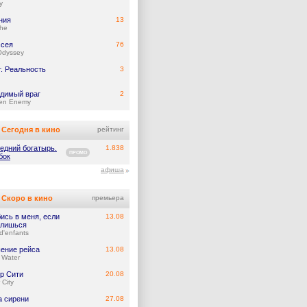
y
ния
13
he
сея
76
Odyssey
т. Реальность
3
димый враг
2
en Enemy
Сегодня в кино
рейтинг
едний богатырь.
1.838
ПРОМО
бок
афиша
Скоро в кино
премьера
ись в меня, если
13.08
лишься
d'enfants
ение рейса
13.08
 Water
р Сити
20.08
 City
а сирени
27.08