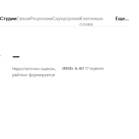
Студии
Связи
Рецензии
Саундтреки
Ключевые
Еще...
слова
–
17 оценок
Недостаточно оценок,
IMDb
:
6.40
рейтинг формируется