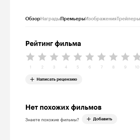
Обзор
Награды
Премьеры
Изображения
Трейлеры
Рейтинг фильма
1
2
3
4
5
6
7
8
9
10
Написать рецензию
Нет похожих фильмов
Знаете похожие фильмы?
Добавить