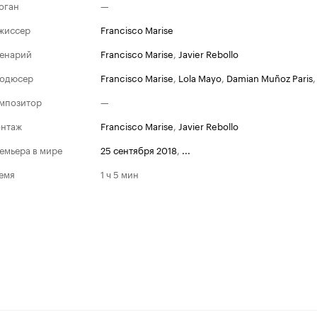
оган
—
жиссер
Francisco Marise
енарий
Francisco Marise
,
Javier Rebollo
одюсер
Francisco Marise
,
Lola Mayo
,
Damian Muñoz Paris
мпозитор
—
нтаж
Francisco Marise
,
Javier Rebollo
емьера в мире
25 сентября 2018
,
...
емя
1 ч 5 мин