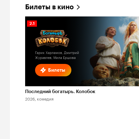
Билеты в кино
Рейтинг
2.1
Кинопоиска
2.1
Гарик Харламов, Дмитрий
Журавлев, Мила Ершова
Билеты
Последний богатырь. Колобок
2026, комедия