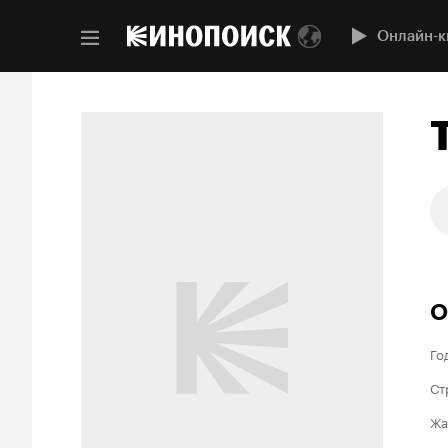
Онлайн-к
О
Го
Ст
Жа