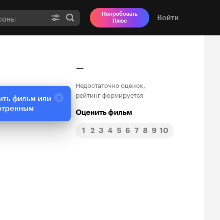
Попробовать
Войти
Плюс
–
Недостаточно оценок,
рейтинг формируется
ить фильм или
отренным
Оценить фильм
1
2
3
4
5
6
7
8
9
10