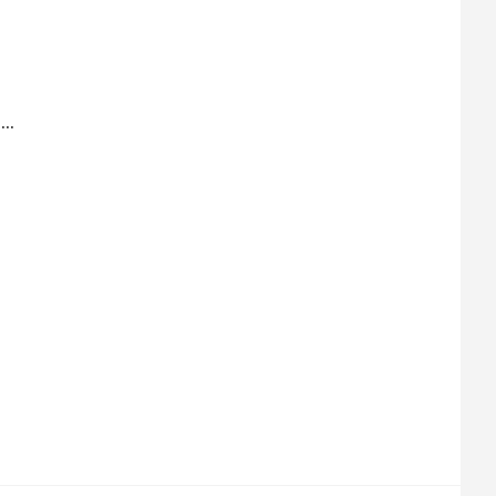
,
...