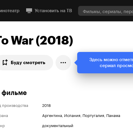
инотеатр
Установить на ТВ
To War (2018)
Здесь можно отмет
Буду смотреть
сериал просм
 фильме
д производства
2018
рана
Аргентина
,
Испания
,
Португалия
,
Панама
нр
документальный