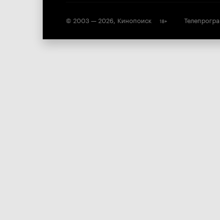
© 2003 —
2026
,
Кинопоиск
Телепрогр
18
+