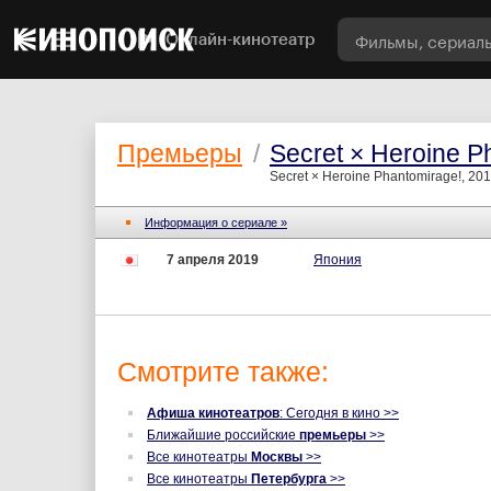
Онлайн-кинотеатр
Премьеры
/
Secret × Heroine P
Secret × Heroine Phantomirage!, 20
Информация о сериале »
7 апреля 2019
Япония
Смотрите также:
Афиша кинотеатров
: Сегодня в кино >>
Ближайшие российские
премьеры
>>
Все кинотеатры
Москвы
>>
Все кинотеатры
Петербурга
>>