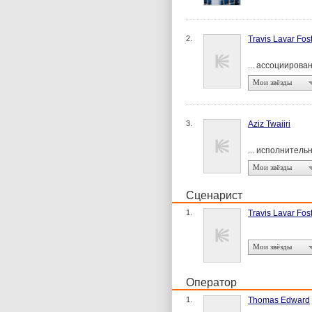
2.
Travis Lavar Fos
... ассоцииров
Мои звёзды
3.
Aziz Twaijri
... исполнител
Мои звёзды
Сценарист
1.
Travis Lavar Fos
Мои звёзды
Оператор
1.
Thomas Edward