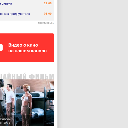
а сирени
27.08
ос как предчувствие
03.09
премьеры
 головы
s!, 1991