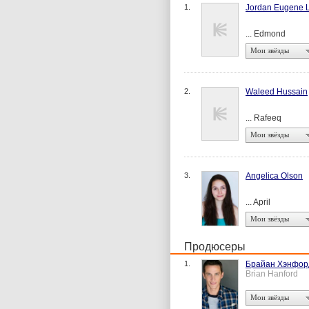
1.
Jordan Eugene 
... Edmond
Мои звёзды
2.
Waleed Hussain
... Rafeeq
Мои звёзды
3.
Angelica Olson
... April
Мои звёзды
Продюсеры
1.
Брайан Хэнфор
Brian Hanford
Мои звёзды