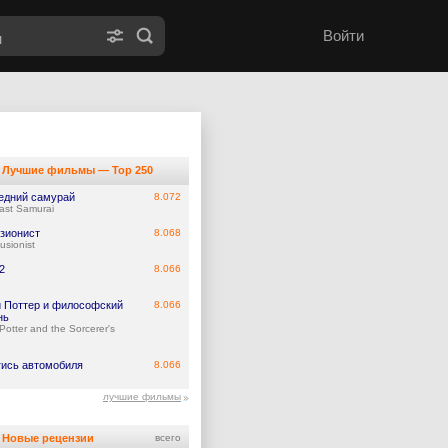
Войти
Лучшие фильмы — Top 250
едний самурай
8.072
ast Samurai
зионист
8.068
lusionist
2
8.066
и Поттер и философский
8.066
нь
Potter and the Sorcerer's
гись автомобиля
8.066
лучшие фильмы
Новые рецензии
всего