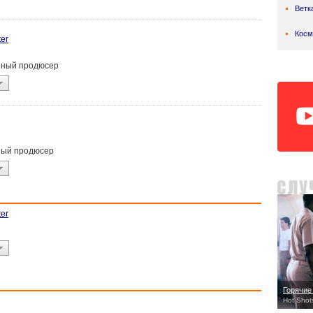
Ветк
Косм
ter
анный продюсер
ьный продюсер
ter
Горячие
Hot Shot