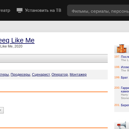
театр
Установить на ТВ
eeq Like Me
Like Me, 2020
197.
Посл
The L
198.
Иллю
The Il
ктеры
,
Продюсеры
,
Сценарист
,
Оператор
,
Монтажер
199.
Брат 
200.
Гарр
каме
Harry 
Stone
201.
Бере