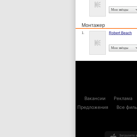
Мои звёзды
Монтажер
1.
Robert Beach
Мои звёзды
Вакансии
Реклама
Предложения
Все фил