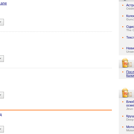
Lane
Астр
Oddit
Коло
Gunc
Одис
The 
Текс
Неви
Unse
Посл
Коло
Влюб
осме
Jeux 
д
Круш
Deep
Мото
Motor