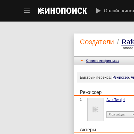
Онлайн-кино
Создатели
/
Raf
Rafeeq 
К описанию фильма »
Быстрый переход:
Режиссер
,
А
Режиссер
1.
Aziz Twaijri
Мои звёзды
Актеры