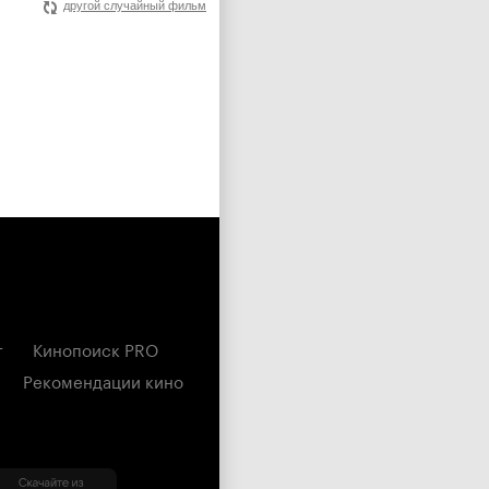
другой случайный фильм
г
Кинопоиск PRO
Рекомендации кино