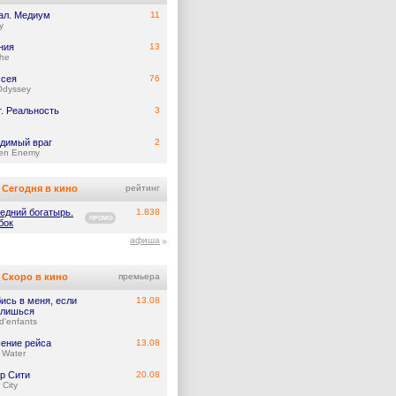
ал. Медиум
11
y
ния
13
he
сея
76
Odyssey
т. Реальность
3
димый враг
2
en Enemy
Сегодня в кино
рейтинг
едний богатырь.
1.838
ПРОМО
бок
афиша
Скоро в кино
премьера
ись в меня, если
13.08
лишься
d'enfants
ение рейса
13.08
 Water
р Сити
20.08
 City