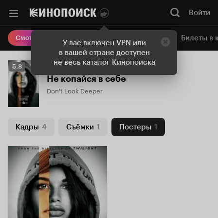
Войти
Онлайн-кинотеатр
Билеты в 
Смотреть кино
У вас включен VPN или
в вашей стране доступен
не весь каталог Кинопоиска
Рейтинг
5.8
Кинопоиска
Не копайся в себе
5.8
Don't Look Deeper
Кадры
4
Съёмки
1
Постеры
1