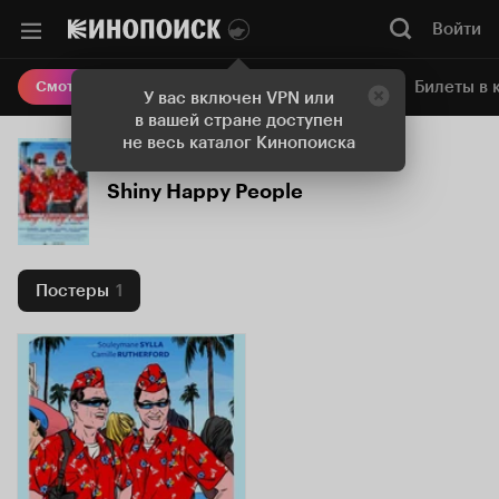
Войти
Онлайн-кинотеатр
Билеты в 
Смотреть кино
У вас включен VPN или
в вашей стране доступен
не весь каталог Кинопоиска
Shiny Happy People
Постеры
1