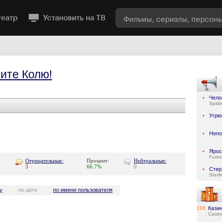
театр
Установить на ТВ
ите Колю!
Чело
Spid
Угрю
Неп
Ярос
Furio
Отрицательные:
Процент:
Нейтральные:
3
66.7%
0
Стер
Sterl
у
по дате
по имени пользователя
118.
Кази
Casin