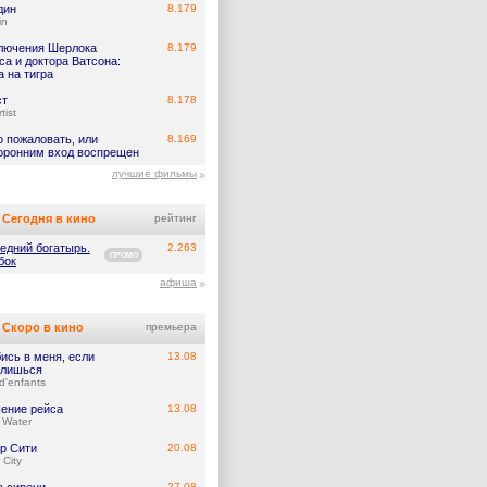
дин
8.179
in
лючения Шерлока
8.179
а и доктора Ватсона:
 на тигра
ст
8.178
tist
о пожаловать, или
8.169
оронним вход воспрещен
лучшие фильмы
Сегодня в кино
рейтинг
едний богатырь.
2.263
ПРОМО
бок
афиша
Скоро в кино
премьера
ись в меня, если
13.08
лишься
d'enfants
ение рейса
13.08
 Water
р Сити
20.08
 City
27.08