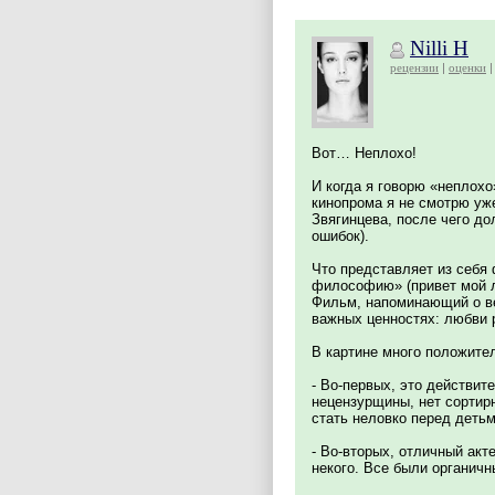
Nilli H
рецензии
оценки
Вот… Неплохо!
И когда я говорю «неплохо
кинопрома я не смотрю уже
Звягинцева, после чего д
ошибок).
Что представляет из себя
философию» (привет мой л
Фильм, напоминающий о ве
важных ценностях: любви 
В картине много положите
- Во-первых, это действит
нецензурщины, нет сортирн
стать неловко перед деть
- Во-вторых, отличный акт
некого. Все были органичн