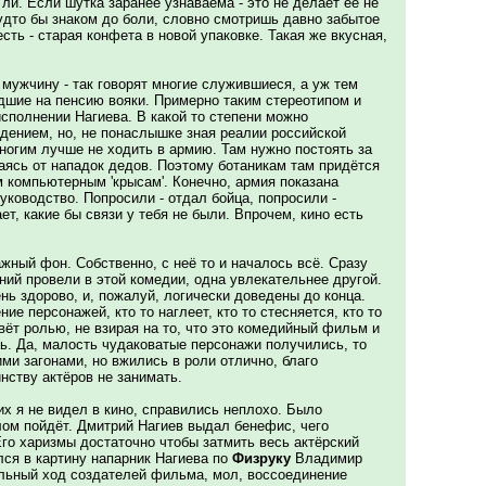
ли. Если шутка заранее узнаваема - это не делает её не
дто бы знаком до боли, словно смотришь давно забытое
 есть - старая конфета в новой упаковке. Такая же вкусная,
мужчину - так говорят многие служившиеся, а уж тем
шие на пенсию вояки. Примерно таким стереотипом и
исполнении Нагиева. В какой то степени можно
ждением, но, не понаслышке зная реалии российской
многим лучше не ходить в армию. Там нужно постоять за
ваясь от нападок дедов. Поэтому ботаникам там придётся
м компьютерным 'крысам'. Конечно, армия показана
руководство. Попросили - отдал бойца, попросили -
ет, какие бы связи у тебя не были. Впрочем, кино есть
жный фон. Собственно, с неё то и началось всё. Сразу
ний провели в этой комедии, одна увлекательнее другой.
ь здорово, и, пожалуй, логически доведены до конца.
ие персонажей, кто то наглеет, кто то стесняется, кто то
вёт ролью, не взирая на то, что это комедийный фильм и
ть. Да, малость чудаковатые персонажи получились, то
ми загонами, но вжились в роли отлично, благо
нству актёров не занимать.
х я не видел в кино, справились неплохо. Было
лом пойдёт. Дмитрий Нагиев выдал бенефис, чего
го харизмы достаточно чтобы затмить весь актёрский
лся в картину напарник Нагиева по
Физруку
Владимир
льный ход создателей фильма, мол, воссоединение