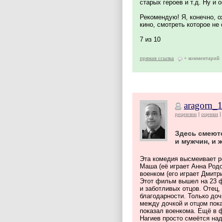
старых героев и т.д. Ну и
Рекомендую! Я, конечно, 
кино, смотреть которое не 
7 из 10
прямая ссылка
+ комментарий
aragorn_
рецензии
оценки
Здесь смеют
и мужчин, и 
Эта комедия высмеивает р
Маша (её играет Анна Родо
военком (его играет Дмитр
Этот фильм вышел на 23 ф
и заботливых отцов. Отец,
благодарности. Только до
между дочкой и отцом пок
показал военкома. Ещё в 
Нагиев просто смеётся на