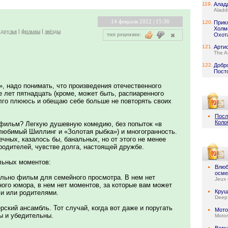
119.
Алад
Aladd
14 февраля 2022 | 15:36
120.
Прик
Холмс
друзья
фильмы
звёзды
тип рецензии:
Охота
121.
Арти
The Ar
122.
Добр
Пост
», надо понимать, что произведения отечественного
 лет пятнадцать (кроме, может быть, распиаренного
олго плююсь и обещаю себе больше не повторять своих
Посл
Коло
 фильм? Легкую душевную комедию, без попыток «в
юбимый Шиллинг и «Золотая рыбка») и многогранность.
чных, казалось бы, банальных, но от этого не менее
родителей, чувстве долга, настоящей дружбе.
льных моментов:
Влюб
осме
ельно фильм для семейного просмотра. В нем нет
Jeux 
ого юмора, в нем нет моментов, за которые вам может
Круш
ми или родителями.
Deep
ерский ансамбль. Тот случай, когда вот даже и поругать
Мото
ы и убедительны.
Motor