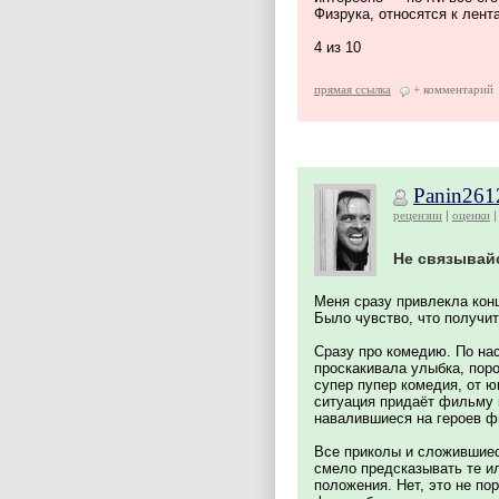
Физрука, относятся к лен
4 из 10
прямая ссылка
+ комментарий
Panin261
рецензии
оценки
Не связывайс
Меня сразу привлекла кон
Было чувство, что получи
Сразу про комедию. По на
проскакивала улыбка, поро
супер пупер комедия, от ю
ситуация придаёт фильму 
навалившиеся на героев ф
Все приколы и сложившиес
смело предсказывать те ил
положения. Нет, это не по