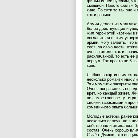
фильм более русским, что 
смешной. Просто фильм бу
кино. По сути то так оно и
как и раньше.
Армия делает из мальчика 
более действующие и ушед
жил герой этой картины в 
согласиться с этим утвер
армии, могу заявить, что 
себя, за свою честь, отби
очень тяжело, как и прочи
расхлябанной, то есть её 
вернул. Так просто не быва
кино.
Любовь в картине имеет ва
несколько романтичных ли
Эти моменты раскрыты очен
Очень понравилось поведен
врёт, но каждый живёт. Жи
не самое главное тут игра
своими тараканами и прочи
комедийного опыта больши
Молодые актёры, ранее кои
несколько оплеух, но в це
собственно и ожидалось. Е
состав. Очень хорошо вли
Сычёв. Думаю, это специа