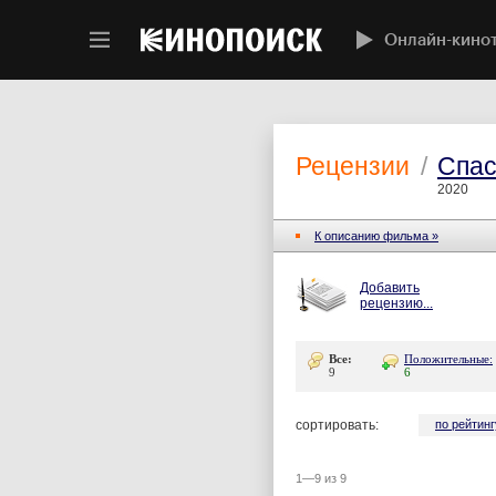
Онлайн-кино
Рецензии
/
Спас
2020
К описанию фильма »
Добавить
рецензию...
Все:
Положительные:
9
6
сортировать:
по рейтинг
1—9 из 9