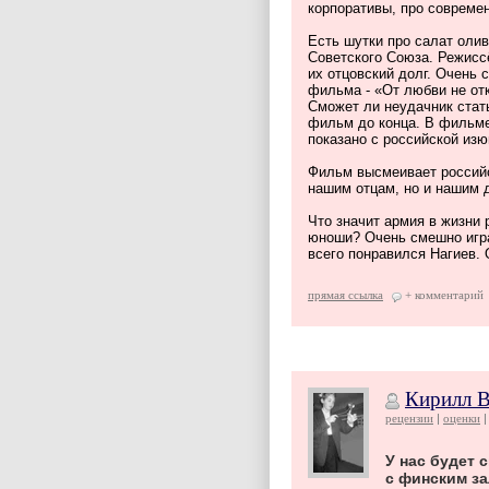
корпоративы, про соврем
Есть шутки про салат олив
Советского Союза. Режисс
их отцовский долг. Очень 
фильма - «От любви не отк
Сможет ли неудачник стат
фильм до конца. В фильме
показано с российской изю
Фильм высмеивает российс
нашим отцам, но и нашим 
Что значит армия в жизни
юноши? Очень смешно игра
всего понравился Нагиев.
прямая ссылка
+ комментарий
Кирилл 
рецензии
оценки
У нас будет 
с финским з