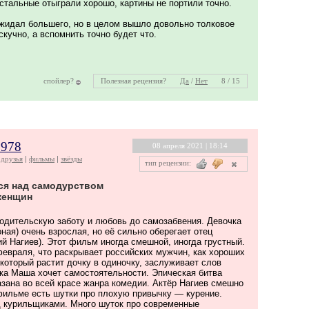
 остальные отыграли хорошо, картины не портили точно.
ожидал большего, но в целом вышло довольно толковое
скучно, а вспомнить точно будет что.
спойлер?
Полезная рецензия?
Да
/
Нет
8 / 15
1978
08 апреля 2021 | 18:14
друзья
фильмы
звёзды
тип рецензии:
ся над самодурством
женщин
одительскую заботу и любовь до самозабвения. Девочка
ная) очень взрослая, но её сильно оберегает отец
ий Нагиев). Этот фильм иногда смешной, иногда грустный.
евраля, что раскрывает российских мужчин, как хороших
 который растит дочку в одиночку, заслуживает слов
чка Маша хочет самостоятельности. Эпическая битва
азана во всей красе жанра комедии. Актёр Нагиев смешно
фильме есть шутки про плохую привычку — курение.
д курильщиками. Много шуток про современные