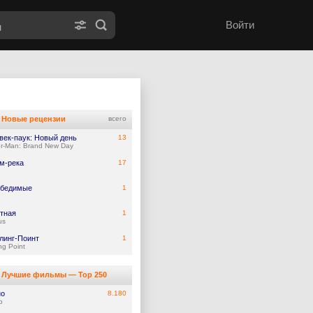
Войти
Новые рецензии
всего
век-паук: Новый день
13
er-Man: Brand New Day
м-река
17
обедимые
1
тная
1
us
линг-Поинт
1
ing Point
Лучшие фильмы — Top 250
но
8.180
o