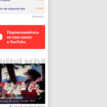
а сирени
ос как предчувствие
03.09
премьеры
жка и семь гномов
te and the Seven Dwarfs, 1937
другой случайный фильм