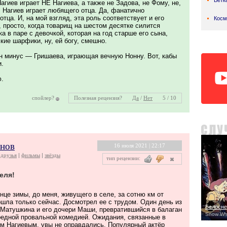
Ветк
 Нагиев играет НЕ Нагиева, а также не Задова, не Фому, не,
 Нагиев играет любящего отца. Да, фанатично
тца. И, на мой взгляд, эта роль соответствует и его
Косм
у, просто, когда товарищ на шестом десятке силится
а в паре с девочкой, которая на год старше его сына,
кие шарфики, ну, ей богу, смешно.
ин минус — Гришаева, играющая вечную Нонну. Вот, кабы
и.
ю.
спойлер?
Полезная рецензия?
Да
/
Нет
5 / 10
анов
16 июля 2021 | 22:17
друзья
фильмы
звёзды
тип рецензии:
еля!
це зимы, до меня, живущего в селе, за сотню км от
ошла только сейчас. Досмотрел ее с трудом. Один день из
Белосне
 Матушкина и его дочери Маши, превратившийся в балаган
Snow Whi
редной провальной комедией. Ожидания, связанные в
м Нагиевым, увы не оправдались. Популярный актёр