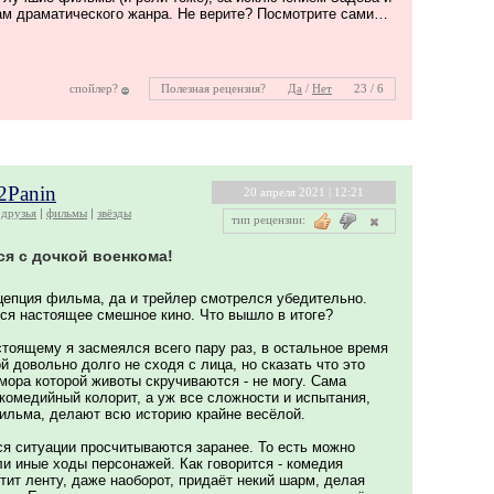
там драматического жанра. Не верите? Посмотрите сами…
спойлер?
Полезная рецензия?
Да
/
Нет
23 / 6
2Panin
20 апреля 2021 | 12:21
друзья
фильмы
звёзды
тип рецензии:
я с дочкой военкома!
цепция фильма, да и трейлер смотрелся убедительно.
тся настоящее смешное кино. Что вышло в итоге?
стоящему я засмеялся всего пару раз, в остальное время
й довольно долго не сходя с лица, но сказать что это
мора которой животы скручиваются - не могу. Сама
комедийный колорит, а уж все сложности и испытания,
ильма, делают всю историю крайне весёлой.
я ситуации просчитываются заранее. То есть можно
и иные ходы персонажей. Как говорится - комедия
ртит ленту, даже наоборот, придаёт некий шарм, делая