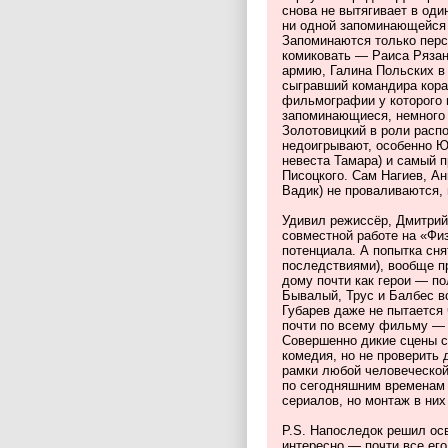
снова не вытягивает в оди
ни одной запоминающейся ш
Запоминаются только персо
комиковать — Раиса Рязан
армию, Галина Польских в
сыгравший командира кораб
фильмографии у которого 
запоминающиеся, немного 
Золотовицкий в роли расп
недоигрывают, особенно Ю
невеста Тамара) и самый п
Писоцкого. Сам Нагиев, Ан
Вадик) не проваливаются, 
Удивил режиссёр, Дмитрий
совместной работе на «Физ
потенциала. А попытка сня
последствиями), вообще пр
дому почти как герои — по
Бывалый, Трус и Балбес в
Губарев даже не пытается 
почти по всему фильму — 
Совершенно дикие сцены с
комедия, но не проверить 
рамки любой человеческой
по сегодняшним временам 
сериалов, но монтаж в них
P.S. Напоследок решил ос
интересно — почти все ег