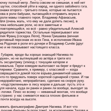
ночку полный метр. Лента совсем не смешная, в ней нет
утки, способной уйти в народ, ни одного забойного гэга.
нажи второго - третьего плана, которые не пытаются
ова в роли бабушки, пытающейся отправить внука в
 роли мамы главного героя, Владимир Афанасьев,
ля (очень жаль, что ему не дали допеть песню), в
пока небольшие роли, но все заметные и
повторяющийся, но всё - равно убедительный Алексей
орядителя торжества. Остальные переигрывают или
лия Франц (соседка Лёля), Нонна Гришаева (вечная
ротивный персонаж из всех Гена, в исполнении Ивана
на Родоная в роли его дочери и Владимир Сычёв (друг
но и не показывают настоящего класса.
 Губарев, вроде бы хорошо знающий Нагиева по
руке», но не вытянувший из актёра и трети его
ть эксцентрику (эпизод с тонущим катером и
овальна. Герои комедии выползают на берег и бредут к
лярники. Сравните, к примеру, с классикой — когда
озвращаются домой после взрыва динамитной шашки.
что-то придумать поверх короткой сценарной строки. И так
недоработано, непроработано, сделано на скорую руку.
 «подстреленным» в лесу мэром и дальше: пусть это и
для начала, куда он ранен и ранен ли вообще, выходит за
 логики. Плюс ко всему — неважный монтаж, что вообще
странно: у нас снимается масса плохих фильмов и
 почти всегда на высоте.
вежить фильмографию Дмитрия Нагиева. И вот что
о лучшие фильмы (и роли тоже), за исключением Задова и