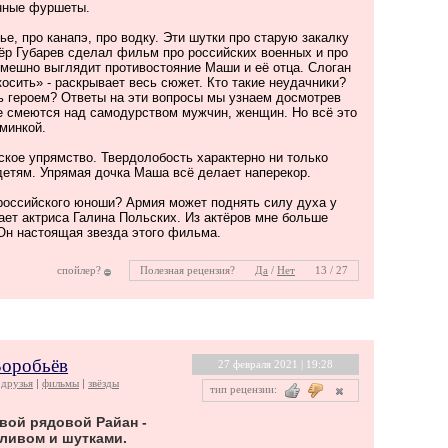
енные фуршеты.
ье, про канапэ, про водку. Эти шутки про старую закалку
ёр Губарев сделал фильм про российских военных и про
смешно выглядит противостояние Маши и её отца. Слоган
осить» - раскрывает весь сюжет. Кто такие неудачники?
ь героем? Ответы на эти вопросы мы узнаем досмотрев
 смеются над самодурством мужчин, женщин. Но всё это
минкой.
кое упрямство. Твердолобость характерно ни только
детям. Упрямая дочка Маша всё делает наперекор.
 российского юноши? Армия может поднять силу духа у
ет актриса Галина Польских. Из актёров мне больше
 Он настоящая звезда этого фильма.
спойлер?
Полезная рецензия?
Да
/
Нет
13 / 27
Воробьёв
27 февраля 2021 | 19:28
друзья
фильмы
звёзды
тип рецензии:
свой рядовой Райан -
аливом и шутками.