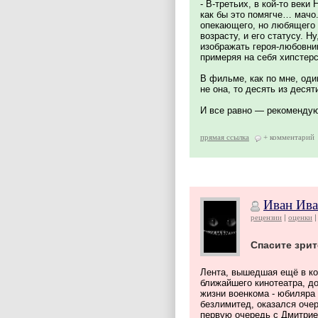
- В-третьих, в кой-то веки
как бы это помягче… мачо.
опекающего, но любящего о
возрасту, и его статусу. Н
изображать героя-любовник
примеряя на себя хипстерс
В фильме, как по мне, од
не она, то десять из десят
И все равно — рекоменду
прямая ссылка
+ комментарий
Иван Ив
рецензии
оценки
Спасите зрит
Лента, вышедшая ещё в кон
ближайшего кинотеатра, д
жизни военкома - юбиляра
безлимитед, оказался оче
первую очередь с Дмитрие