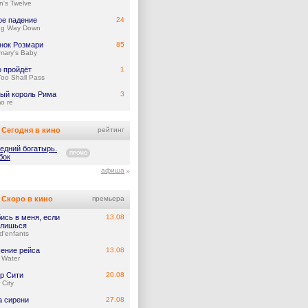
's Twelve
ое падение
24
ng Way Down
нок Розмари
85
mary's Baby
о пройдёт
1
Too Shall Pass
ый король Рима
3
mo re
Сегодня в кино
рейтинг
едний богатырь.
ПРОМО
бок
афиша
Скоро в кино
премьера
ись в меня, если
13.08
лишься
d'enfants
ение рейса
13.08
 Water
р Сити
20.08
 City
а сирени
27.08