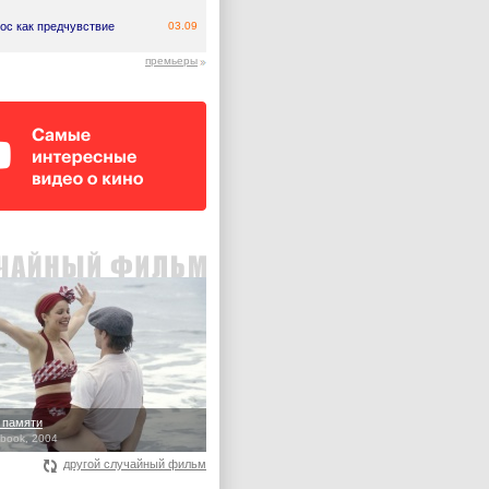
ос как предчувствие
03.09
премьеры
 памяти
book, 2004
другой случайный фильм