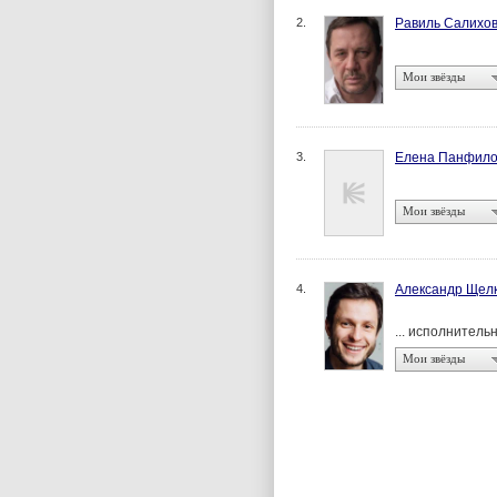
2.
Равиль Салихо
Мои звёзды
3.
Елена Панфило
Мои звёзды
4.
Александр Щел
... исполнител
Мои звёзды