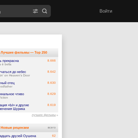
Войти
Лучшие фильмы — Top 250
ь прекрасна
8.666
a è bella
учаться до небес
8.642
in' on Heaven's Door
тный отец
8.630
odfather
инальное чтиво
8.629
iction
ация «Ы» и другие
8.619
лючения Шурика
лучшие фильмы
Новые рецензии
всего
адцать друзей Оушена
62