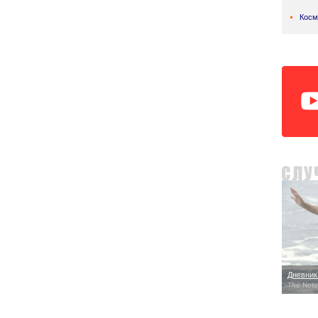
Косм
Дневник
The Note