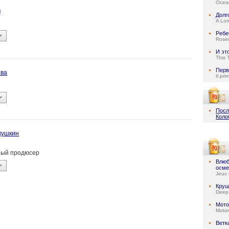
Ocean
в
Долг
A Lo
Ребе
Rose
И эт
This 
Перв
ва
Il pri
Посл
Коло
кушкин
ьный продюсер
Влюб
осме
Jeux 
Круш
Deep
Мото
Motor
Ветк