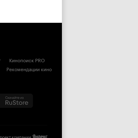
г
Кинопоиск PRO
Рекомендации кино
роект компании