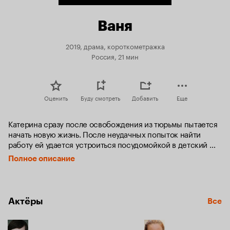
Ваня
2019, драма, короткометражка
Россия, 21 мин
Оценить
Буду смотреть
Добавить
Еще
Катерина сразу после освобождения из тюрьмы пытается 
начать новую жизнь. После неудачных попыток найти 
работу ей удается устроиться посудомойкой в детский 
дом. Самый младший и самый проблемный ребенок Ваня 
Полное описание
решает, что Катерина его настоящая мама.
Актёры
Все