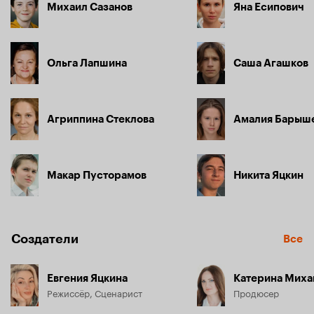
Михаил Сазанов
Яна Есипович
Ольга Лапшина
Саша Агашков
Агриппина Стеклова
Амалия Барыш
Макар Пусторамов
Никита Яцкин
Создатели
Все
Евгения Яцкина
Катерина Миха
Режиссёр, Сценарист
Продюсер