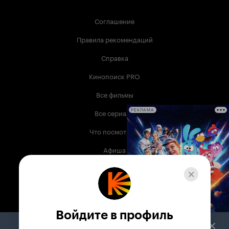
Соглашение
Правила рекомендаций
Справка
Кинопоиск PRO
Все фильмы
Все сериалы
РЕКЛАМА
Что посмотреть
Афиша
Музыка
Телепрограмма
Книги
Войдите в профиль
Служба поддержки