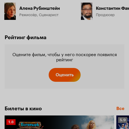
Алена Рубинштейн
Константин Фа
Режиссёр, Сценарист
Продюсер
Рейтинг фильма
Оцените фильм, чтобы у него поскорее появился
рейтинг
Оценить
Билеты в кино
Все
Рейт
5.9
Рейтинг
1.8
Кино
Кинопоиска