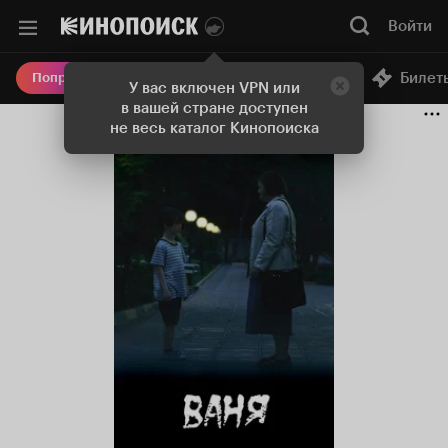
Войти
Онлайн-кинотеатр
Билет
Попробовать Плюс
У вас включен VPN или
в вашей стране доступен
не весь каталог Кинопоиска