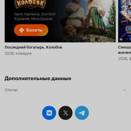
5.9
1.8
Гарик Харламов, Дмитрий
Журавлев, Мила Ершова
Билеты
Последний богатырь. Колобок
Смеша
2026, комедия
вселе
2026, 
Дополнительные данные
Слоган
—