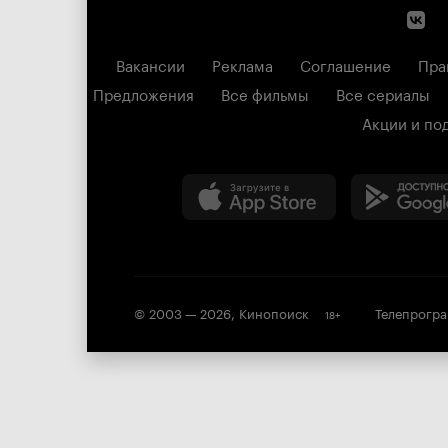
Вакансии
Реклама
Соглашение
Пра
Предложения
Все фильмы
Все сериалы
Акции и по
© 2003 —
2026
,
Кинопоиск
Телепрогр
18
+