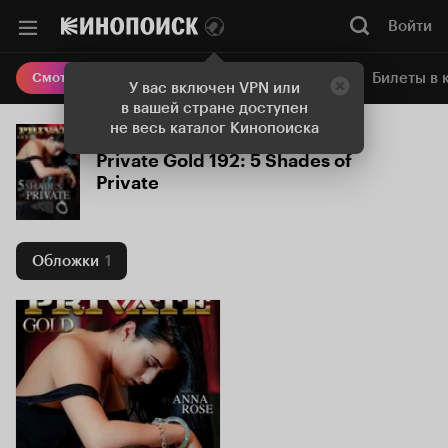
Войти
Онлайн-кинотеатр
Билеты в 
Смотреть кино
У вас включен VPN или
в вашей стране доступен
не весь каталог Кинопоиска
Private Gold 192: 5 Shades of
Private
Обложки
1