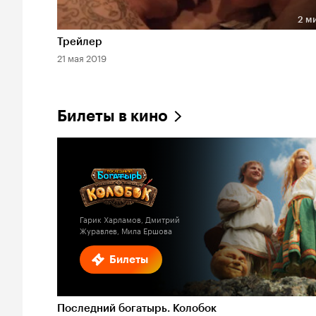
2 м
Длительность 2 мин
Трейлер
21 мая 2019
Билеты в кино
Гарик Харламов, Дмитрий
Журавлев, Мила Ершова
Билеты
Последний богатырь. Колобок