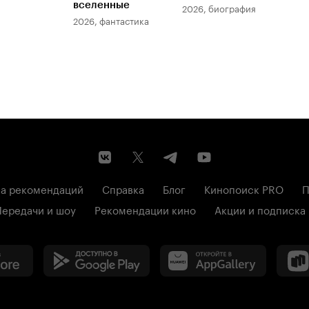
вселенные
мер
2026, биография
2026, фантастика
202
а рекомендаций
Справка
Блог
Кинопоиск PRO
П
Передачи и шоу
Рекомендации кино
Акции и подписка