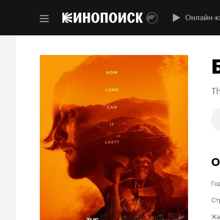
Онлайн-к
T
О
Го
Ст
Жа