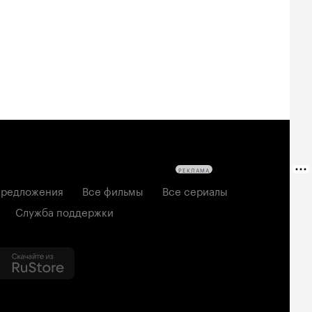
твецы: Пекло
дедушке 2
2026, семейный
6, ужасы
2026, комедия
РЕКЛАМА
редложения
Все фильмы
Все сериалы
Служба поддержки