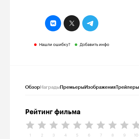
Нашли ошибку?
Добавить инфо
Обзор
Награды
Премьеры
Изображения
Трейлеры
Рейтинг фильма
1
2
3
4
5
6
7
8
9
10