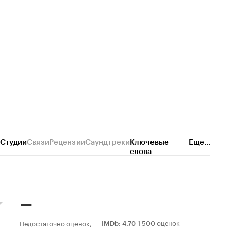
Студии
Связи
Рецензии
Саундтреки
Ключевые
Еще...
слова
–
1 500 оценок
Недостаточно оценок,
IMDb
:
4.70