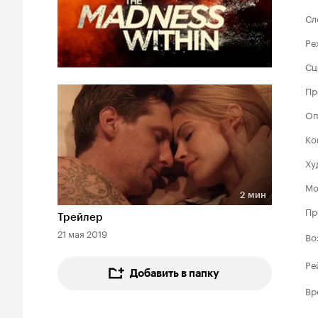
Сл
Ре
Сц
Пр
Оп
Ко
Ху
Мо
2 мин
Длительность 2 мин
Пр
Трейлер
21 мая 2019
Во
Ре
Добавить в папку
Вр