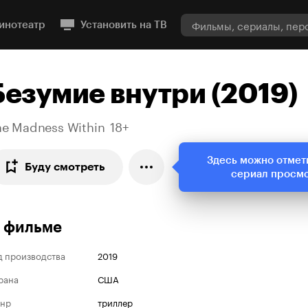
инотеатр
Установить на ТВ
Безумие внутри (2019)
he Madness Within
18+
Здесь можно отмет
Буду смотреть
сериал просм
 фильме
д производства
2019
рана
США
нр
триллер