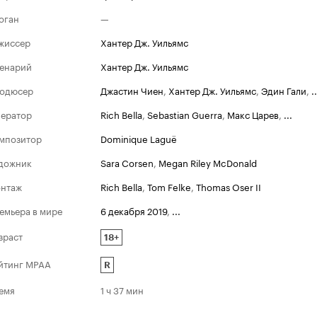
оган
—
жиссер
Хантер Дж. Уильямс
енарий
Хантер Дж. Уильямс
одюсер
Джастин Чиен
,
Хантер Дж. Уильямс
,
Эдин Гали
,
..
ератор
Rich Bella
,
Sebastian Guerra
,
Макс Царев
,
...
мпозитор
Dominique Laguë
дожник
Sara Corsen
,
Megan Riley McDonald
нтаж
Rich Bella
,
Tom Felke
,
Thomas Oser II
емьера в мире
6 декабря 2019
,
...
зраст
18+
йтинг MPAA
R
емя
1 ч 37 мин