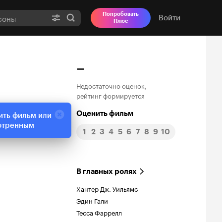
Попробовать
Войти
Плюс
–
Недостаточно оценок,
рейтинг формируется
Оценить фильм
ить фильм или
отренным
1
2
3
4
5
6
7
8
9
10
В главных ролях
Хантер Дж. Уильямс
Эдин Гали
Тесса Фаррелл