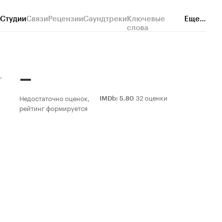
Студии
Связи
Рецензии
Саундтреки
Ключевые
Еще...
слова
–
32 оценки
Недостаточно оценок,
IMDb
:
5.80
рейтинг формируется