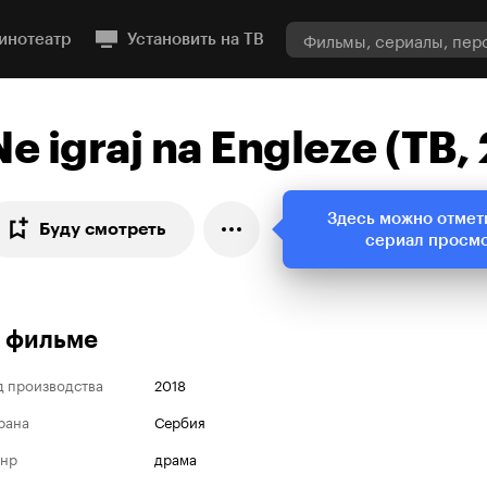
инотеатр
Установить на ТВ
Ne igraj na Engleze (ТВ,
Здесь можно отмет
Буду смотреть
сериал просм
 фильме
д производства
2018
рана
Сербия
нр
драма