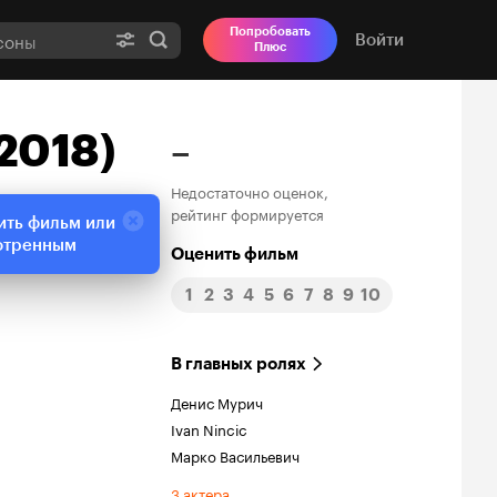
Попробовать
Войти
Плюс
 2018)
–
Недостаточно оценок,
рейтинг формируется
ить фильм или
отренным
Оценить фильм
1
2
3
4
5
6
7
8
9
10
В главных ролях
Денис Мурич
Ivan Nincic
Марко Васильевич
3 актера