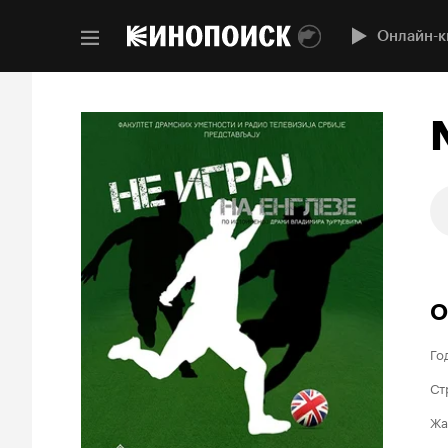
Онлайн-к
О
Го
Ст
Жа