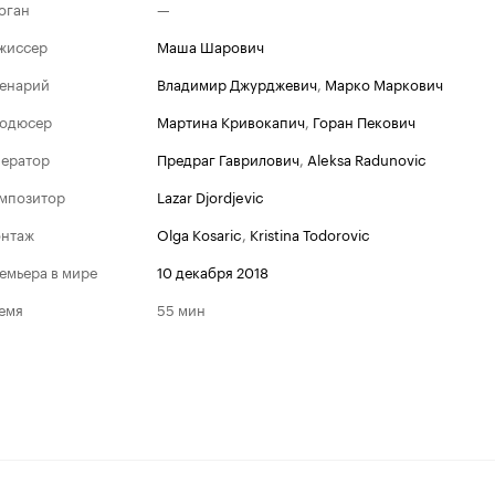
оган
—
жиссер
Маша Шарович
енарий
Владимир Джурджевич
,
Марко Маркович
одюсер
Мартина Кривокапич
,
Горан Пекович
ератор
Предраг Гаврилович
,
Aleksa Radunovic
мпозитор
Lazar Djordjevic
нтаж
Olga Kosaric
,
Kristina Todorovic
емьера в мире
10 декабря 2018
емя
55 мин