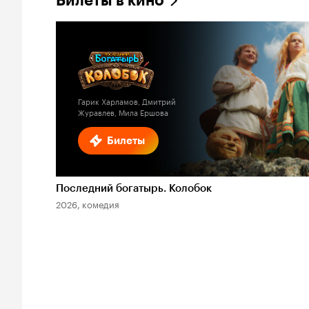
Билеты в кино
Гарик Харламов, Дмитрий
Журавлев, Мила Ершова
Билеты
Последний богатырь. Колобок
2026, комедия