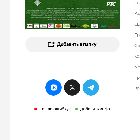
Сл
Ре
Сц
Пр
Добавить в папку
Оп
Ко
Мо
Пр
Вр
Нашли ошибку?
Добавить инфо