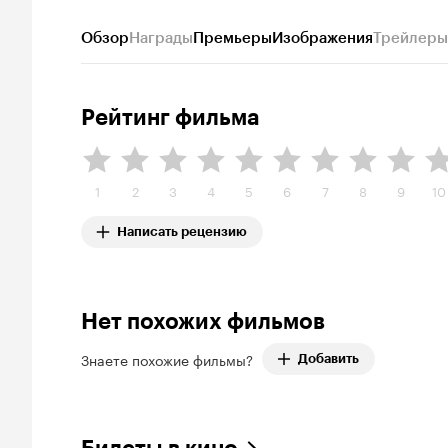
Обзор
Награды
Премьеры
Изображения
Трейлеры
Рейтинг фильма
1
2
3
4
5
6
7
8
9
10
Написать рецензию
Нет похожих фильмов
Знаете похожие фильмы?
Добавить