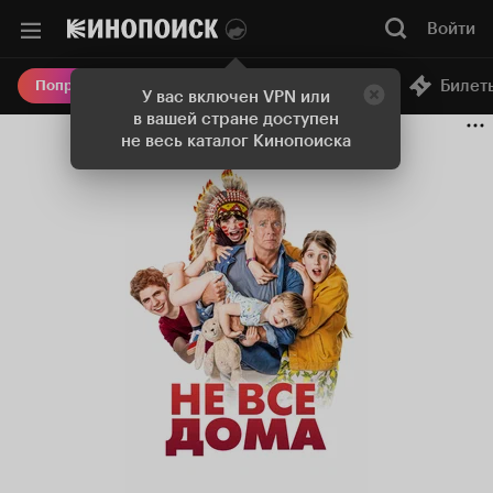
Войти
Онлайн-кинотеатр
Билет
Попробовать Плюс
У вас включен VPN или
в вашей стране доступен
не весь каталог Кинопоиска