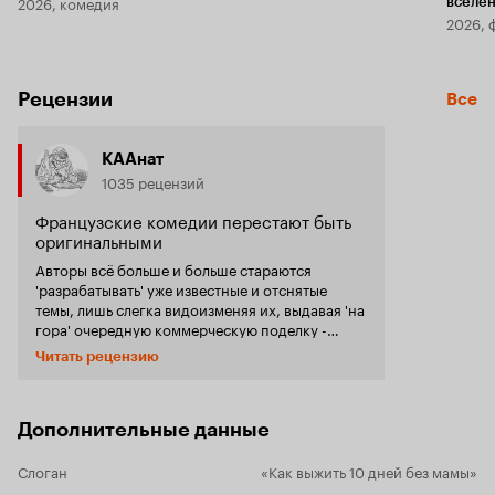
2026, комедия
вселе
2026, 
Рецензии
Все
КААнат
1035 рецензий
Французские комедии перестают быть
оригинальными
Авторы всё больше и больше стараются
'разрабатывать' уже известные и отснятые
темы, лишь слегка видоизменяя их, выдавая 'на
гора' очередную коммерческую поделку -
'жвачку'. Так и в этом фильме при отъезде
Читать рецензию
великолепной предводительницы 'племени
Бимбо' (вот это комедия !) - Ор Атики - её
многодетное семейство переживает все
напасти традиционно сваливающиеся сюжетно
Дополнительные данные
в подобных фильмах - от травм, до потопов. И
это настолько обыденно, что может быть
Слоган
«Как выжить 10 дней без мамы»
смешно только новым потребителям, впервые