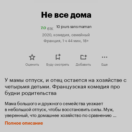
Не все дома
10 jours sans maman
61K
Рейтинг
7.0
Кинопоиска
2020, комедия, семейный
7.0
Франция, 1 ч 44 мин, 18+
Оценить
Буду смотреть
Добавить
Еще
У мамы отпуск, и отец остается на хозяйстве с 
четырьмя детьми. Французская комедия про 
будни родительства
Мама большого и дружного семейства уезжает 
в небольшой отпуск, чтобы восстановить силы. Муж, 
уверенный, что домашнее хозяйство по сравнению 
с управлением большой компанией — это пара пустяков, 
Полное описание
смело остается с детьми. Десять дней, четыре ребенка, 