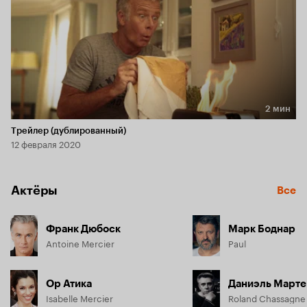
2 мин
Длительность 2 мин
Трейлер (дублированный)
12 февраля 2020
Актёры
Все
Франк Дюбоск
Марк Боднар
Antoine Mercier
Paul
Ор Атика
Даниэль Марте
Isabelle Mercier
Roland Chassagne