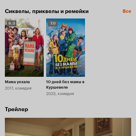
один папа… что могло пойти не так?
Сиквелы, приквелы и ремейки
Все
Рейтинг
Рейтинг
6.3
7.0
Кинопоиска
Кинопоиска
6.3
7.0
Мама уехала
10 дней без мамы в
2017, комедия
Куршевеле
2023, комедия
Трейлер