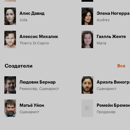
Алис Давид
Элена Ногерра
Julia
Audrey
Алексис Михалик
Гаэлль Женте
Thierry Di Caprio
Maria
Создатели
Все
Людовик Бернар
Ариэль Виногр
Режиссёр, Сценарист
Сценарист
Матьё Уйон
Ромейн Бремо
Сценарист
Продюсер