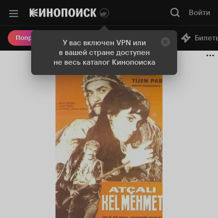
Войти
Онлайн-кинотеатр
Билет
Попробовать Плюс
У вас включен VPN или
в вашей стране доступен
не весь каталог Кинопоиска