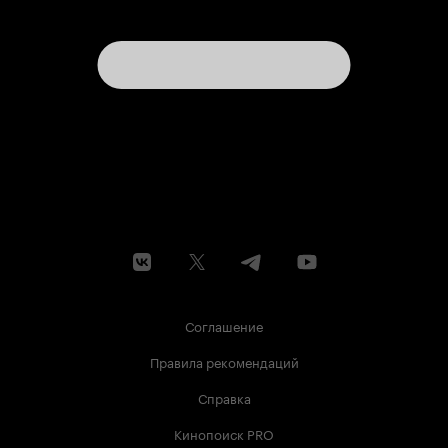
Соглашение
Правила рекомендаций
Справка
Кинопоиск PRO