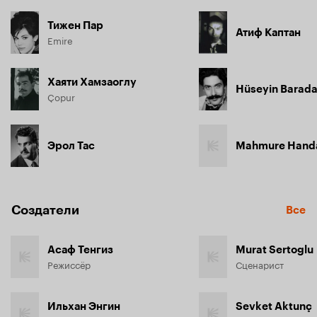
Тижен Пар
Атиф Каптан
Emire
Хаяти Хамзаоглу
Hüseyin Barad
Çopur
Эрол Тас
Mahmure Hand
Создатели
Все
Асаф Тенгиз
Murat Sertoglu
Режиссёр
Сценарист
Ильхан Энгин
Sevket Aktunç