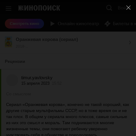
Войти
Онлайн-кинотеатр
Билеты в 
Смотреть кино
Оранжевая корова (сериал)
2018-...
Рецензии
timur.yavlovsky
15 апреля 2023
15:52
Со смыслом
Сериал «Оранжевая корова», конечно не такой хороший, как
другие старые мультфильмы СССР, но в тоже время он и не
так плох. В общем у сериала много плюсов, самые сильные
из них это смысл и мораль. Там поднимаются многие
жизненные темы, они помогают ребенку уверенно
чувствовать себя в обществе и преодолевать...