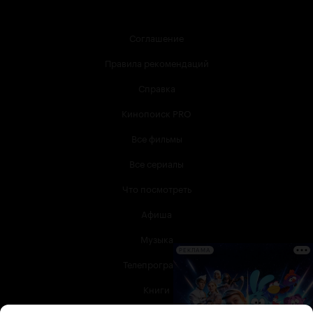
Соглашение
Правила рекомендаций
Справка
Кинопоиск PRO
Все фильмы
Все сериалы
Что посмотреть
Афиша
Музыка
РЕКЛАМА
Телепрограмма
Книги