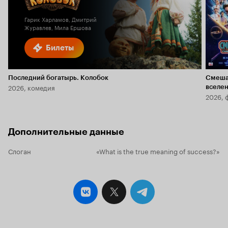
2.0
Гарик Харламов, Дмитрий
Журавлев, Мила Ершова
Билеты
Последний богатырь. Колобок
Смеша
2026, комедия
вселе
2026, 
Дополнительные данные
Слоган
«What is the true meaning of success?»