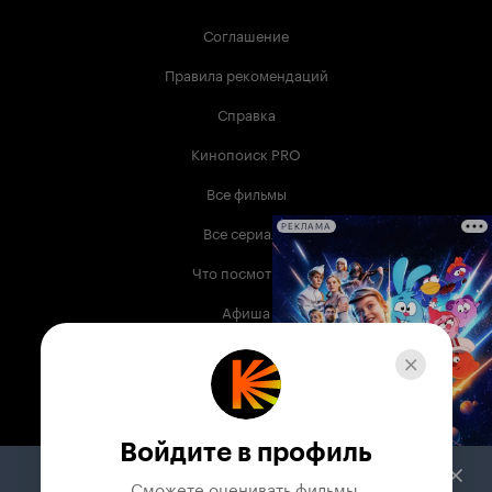
Соглашение
Правила рекомендаций
Справка
Кинопоиск PRO
Все фильмы
Все сериалы
РЕКЛАМА
Что посмотреть
Афиша
Музыка
Телепрограмма
Книги
Войдите в профиль
Служба поддержки
Сможете оценивать фильмы,
