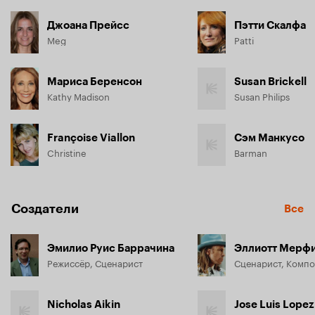
Джоана Прейсс
Пэтти Скалфа
Meg
Patti
Мариса Беренсон
Susan Brickell
Kathy Madison
Susan Philips
Françoise Viallon
Сэм Манкусо
Christine
Barman
Создатели
Все
Эмилио Руис Баррачина
Эллиотт Мерф
Режиссёр, Сценарист
Сценарист, Комп
Nicholas Aikin
Jose Luis Lope