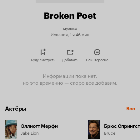
Broken Poet
музыка
Испания, 1 ч 46 мин
Буду смотреть
Добавить
Неинтересно
Информации пока нет,
но это временно — скоро все добавим.
Актёры
Все
Эллиотт Мерфи
Брюс Спрингс
Jake Lion
Bruce