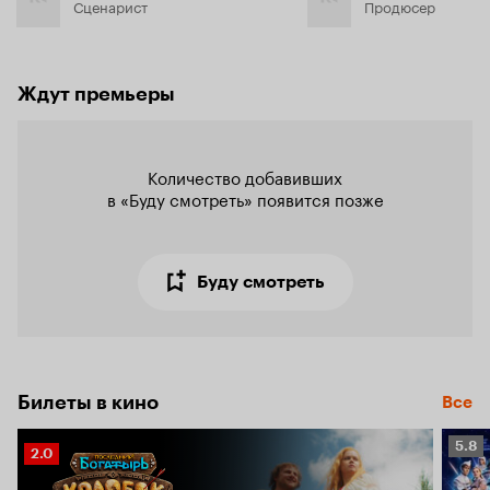
Сценарист
Продюсер
Ждут премьеры
Количество добавивших

в «Буду смотреть» появится позже
Буду смотреть
Билеты в кино
Все
Рейт
5.8
Рейтинг
2.0
Кино
Кинопоиска
5.8