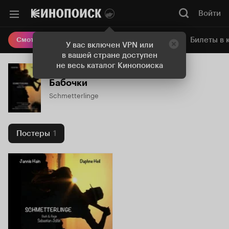
Войти
Онлайн-кинотеатр
Билеты в 
Смотреть кино
У вас включен VPN или
в вашей стране доступен
не весь каталог Кинопоиска
Бабочки
Schmetterlinge
Постеры
1