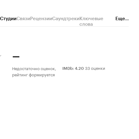
Студии
Связи
Рецензии
Саундтреки
Ключевые
Еще...
слова
–
33 оценки
Недостаточно оценок,
IMDb
:
4.20
рейтинг формируется