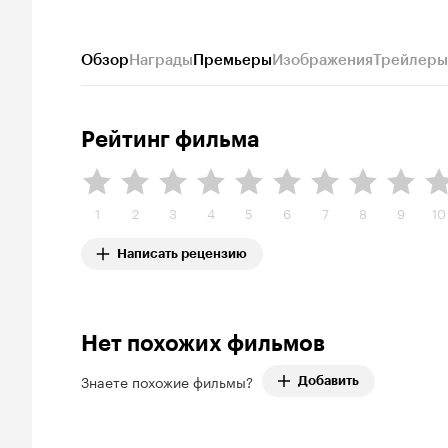
Обзор
Награды
Премьеры
Изображения
Трейлеры
Рейтинг фильма
1
2
3
4
5
6
7
8
9
10
Написать рецензию
Нет похожих фильмов
Знаете похожие фильмы?
Добавить