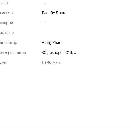
оган
—
жиссер
Туан Ву Динь
енарий
—
одюсер
—
мпозитор
Hung Khac
емьера в мире
30 декабря 2016
,
...
емя
1 ч 40 мин