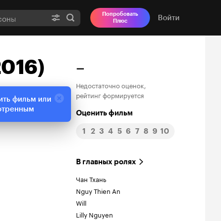
Попробовать
Войти
Плюс
2016)
–
Недостаточно оценок,
рейтинг формируется
ить фильм или
отренным
Оценить фильм
1
2
3
4
5
6
7
8
9
10
В главных ролях
Чан Тхань
Nguy Thien An
Will
Lilly Nguyen