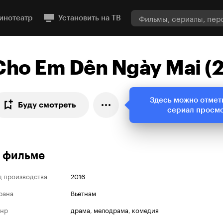
инотеатр
Установить на ТВ
Cho Em Dên Ngày Mai (
Здесь можно отмет
Буду смотреть
сериал просм
 фильме
д производства
2016
рана
Вьетнам
нр
драма
,
мелодрама
,
комедия