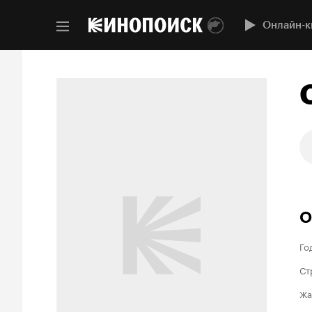
Онлайн-к
О
Го
Ст
Жа