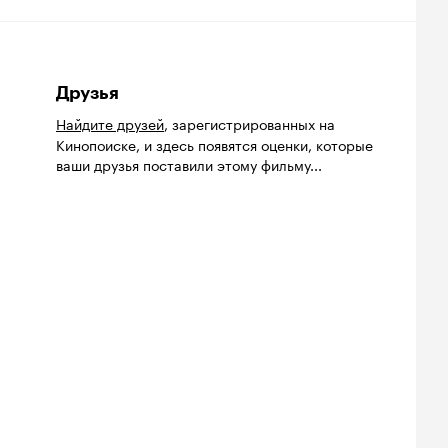
Друзья
Найдите друзей
, зарегистрированных на
Кинопоиске, и здесь появятся оценки, которые
ваши друзья поставили этому фильму...
йтинг
Рейтинг
Рейтинг
9
7.1
7.5
нопоиска
Кинопоиска
Кинопоиска
9
7.1
7.5