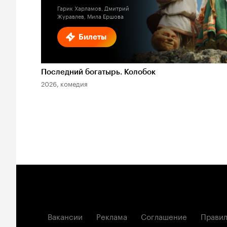
Гарик Харламов, Дмитрий
Журавлев, Мила Ершова
Билеты
Последний богатырь. Колобок
2026, комедия
Вакансии
Реклама
Соглашение
Правил