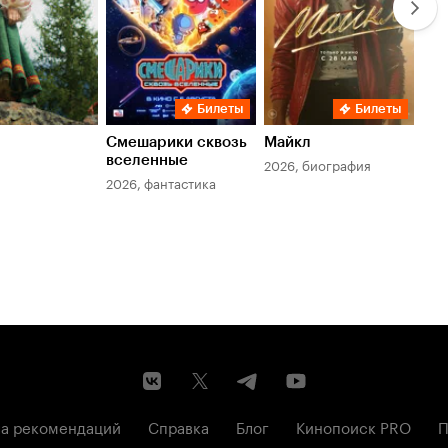
Билеты
Билеты
Смешарики сквозь
Майкл
Зл
вселенные
мер
2026, биография
2026, фантастика
202
а рекомендаций
Справка
Блог
Кинопоиск PRO
П