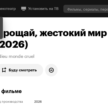
инотеатр
Установить на ТВ
Прощай, жестокий мир
(2026)
dieu monde cruel
Буду смотреть
 фильме
д производства
2026