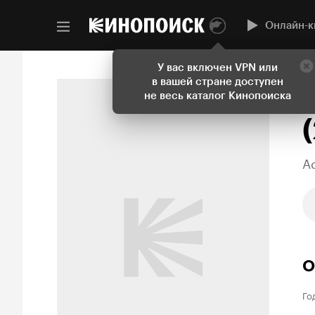
Онлайн-к
У вас включен VPN или
в вашей стране доступен
не весь каталог Кинопоиска
A
О
Го