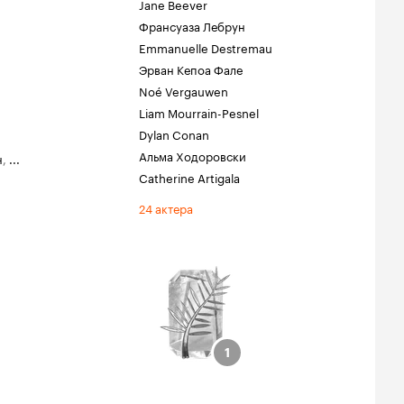
Jane Beever
Франсуаза Лебрун
Emmanuelle Destremau
Эрван Кепоа Фале
Noé Vergauwen
Liam Mourrain-Pesnel
Dylan Conan
Альма Ходоровски
н
,
...
Catherine Artigala
24 актера
тиваль
да за
1
1