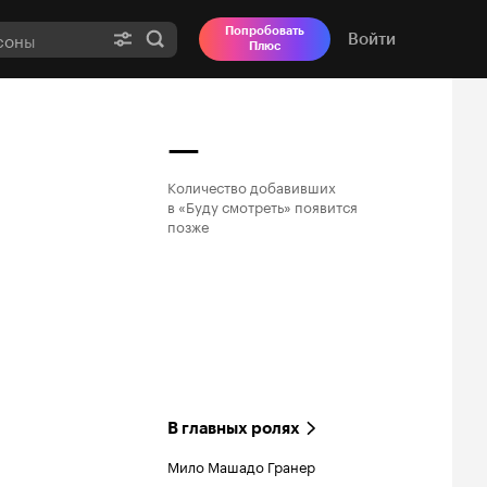
Попробовать
Войти
Плюс
—
Количество добавивших

в «Буду смотреть» появится

позже
В главных ролях
Мило Машадо Гранер