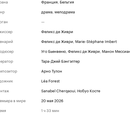
рана
Франция
,
Бельгия
нр
драма
,
мелодрама
оган
—
жиссер
Феликс де Живри
енарий
Феликс де Живри
,
Marie-Stéphane Imbert
одюсер
Уго Бьенвеню
,
Феликс де Живри
,
Манон Мессиа
ератор
Тара-Джей Бэнгэлтер
мпозитор
Арно Тулон
дожник
Léa Forest
Каннский кинофес
нтаж
Sanabel Cherqaoui
,
Нобуо Косте
Номинации
емьера в мире
20 мая 2026
2026
Золотая камера (награ
емя
1 ч 33 мин
режиссерский дебют)