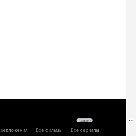
Билеты
Билеты
Билеты
овещие
На деревню
Старый орёл
твецы: Пекло
дедушке 2
2026, семейный
6, ужасы
2026, комедия
РЕКЛАМА
редложения
Все фильмы
Все сериалы