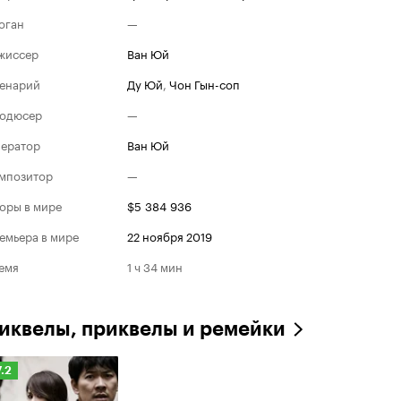
оган
—
жиссер
Ван Юй
енарий
Ду Юй
,
Чон Гын-соп
одюсер
—
ератор
Ван Юй
мпозитор
—
оры в мире
$5 384 936
емьера в мире
22 ноября 2019
емя
1 ч 34 мин
иквелы, приквелы и ремейки
ейтинг
7.2
инопоиска