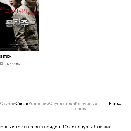
.2
онтаж
13, триллер
Студии
Связи
Рецензии
Саундтреки
Ключевые
Еще...
слова
вный так и не был найден. 10 лет спустя бывший