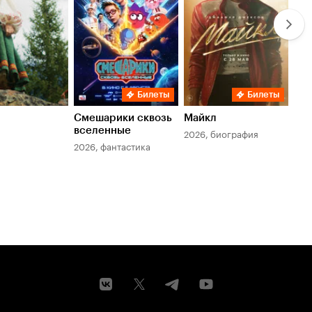
Билеты
Билеты
Смешарики сквозь
Майкл
Зл
вселенные
мер
2026, биография
2026, фантастика
202