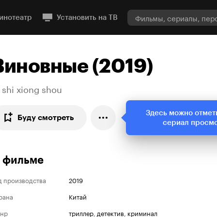
инотеатр
Установить на ТВ
Виновные (2019)
 shi xiong shou
Здесь можно отмет
Буду смотреть
сериал просм
 фильме
д производства
2019
рана
Китай
нр
триллер
,
детектив
,
криминал