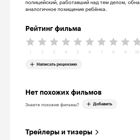
полицейский, работавший над тем делом, обна
аналогичное похищение ребёнка.
Рейтинг фильма
1
2
3
4
5
6
7
8
9
10
Написать рецензию
Нет похожих фильмов
Знаете похожие фильмы?
Добавить
Трейлеры и тизеры