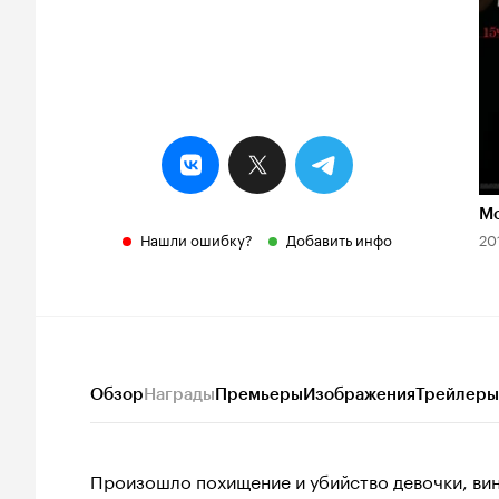
7
М
Нашли ошибку?
Добавить инфо
20
Обзор
Награды
Премьеры
Изображения
Трейлеры
Произошло похищение и убийство девочки, вино