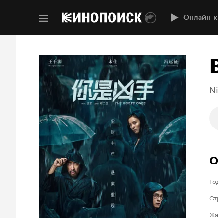
Онлайн-к
Ni
О
Го
Ст
Жа