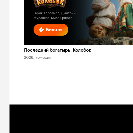
Гарик Харламов, Дмитрий
Журавлев, Мила Ершова
Билеты
Последний богатырь. Колобок
2026, комедия