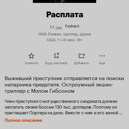
Расплата
Payback
39K
Рейтинг
7.7
Кинопоиска
1999, боевик, триллер, драма
7.7
США, 1 ч 41 мин, 18+
Оценить
Буду смотреть
Добавить
Еще
Выживший преступник отправляется на поиски 
напарника-предателя. Остроумный экшен-
триллер с Мэлом Гибсоном
Член преступного могущественного синдиката должен 
заплатить своим боссам 130 тыс. долларов. Поэтому он 
приглашает Портера на дело. Вместе с ним и его женой 
они грабят автомобиль, в котором азиаты перевозят 
Полное описание
«грязные» деньги.
