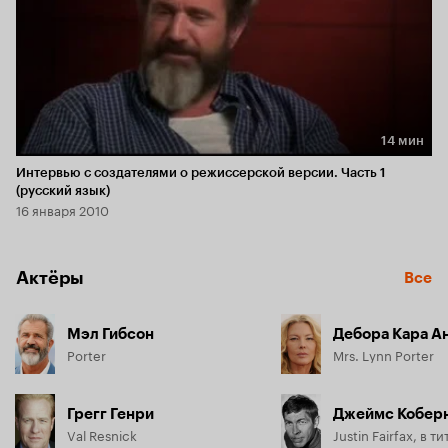
14 мин
Длительность 14 мин
Интервью с создателями о режиссерской версии. Часть 1
(русский язык)
16 января 2010
Актёры
Все
Мэл Гибсон
Дебора Кара А
Porter
Mrs. Lynn Porter
Грегг Генри
Джеймс Кобер
Val Resnick