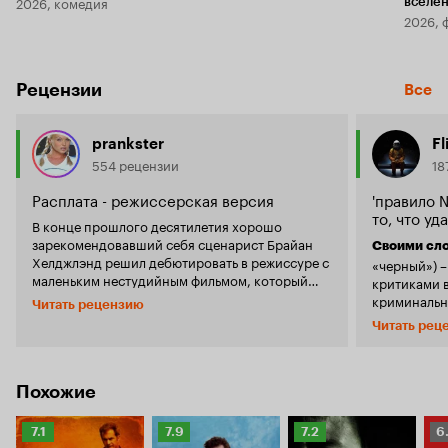
2026, комедия
вселе
2026, 
Рецензии
Все
prankster
Fl
554 рецензии
18
Расплата - режиссерская версия
'правило 
то, что уд
В конце прошлого десятилетия хорошо
зарекомендовавший себя сценарист Брайан
Своими сл
Хелджлэнд решил дебютировать в режиссуре с
«черный») 
маленьким нестудийным фильмом, который
критиками в
перерос в мейнстримовое кино с приходом
криминальн
Читать рецензию
Мэла Гибсона. Если кто забыл - в «Расплате»
безысходно
Читать рец
Мэл сыграл парня по фамилии Портер,
этого жанр
который, после того как его подставили,
наличие бо
возвращался, чтобы разобраться с делами,
самобичева
отомстить и вернуть причитающиеся ему
без нее), о
Похожие
деньги. Современный Голливуд крайне редко
часто отсут
выдает на свет такие фильмы. Посудите сами –
злодеем. Расплата Брайана Хелгеленда,
Рейтинг
Рейтинг
Рейтинг
Р
7.1
7.9
7.2
6
ни одного положительного персонажа:
отличного с