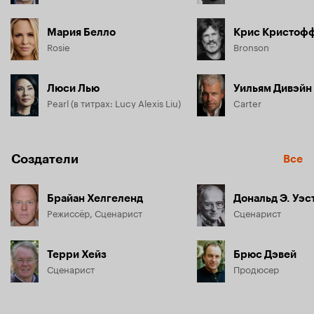
Мария Белло
Крис Кристоф
Rosie
Bronson
Люси Лью
Уильям Дивэйн
Pearl (в титрах: Lucy Alexis Liu)
Carter
Создатели
Все
Брайан Хелгеленд
Дональд Э. Уэс
Режиссёр, Сценарист
Сценарист
Терри Хейз
Брюс Дэвей
Сценарист
Продюсер