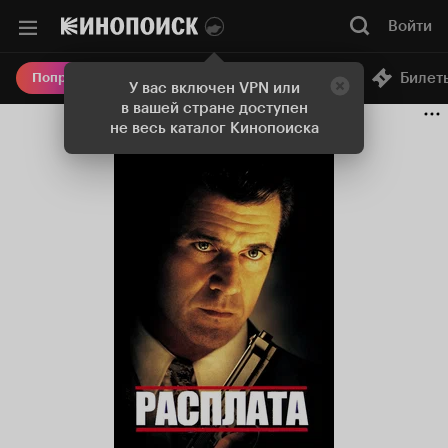
Войти
Онлайн-кинотеатр
Билет
Попробовать Плюс
У вас включен VPN или
в вашей стране доступен
не весь каталог Кинопоиска