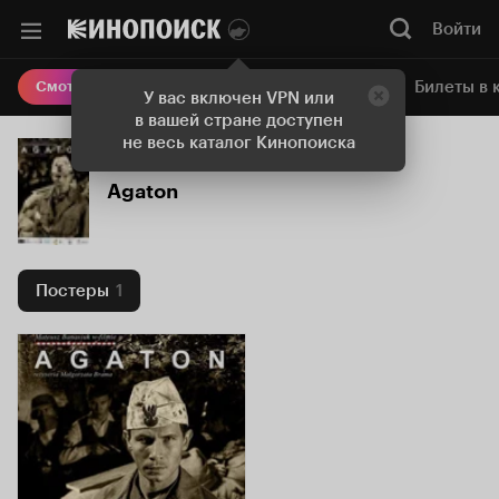
Войти
Онлайн-кинотеатр
Билеты в 
Смотреть кино
У вас включен VPN или
в вашей стране доступен
не весь каталог Кинопоиска
Agaton
Постеры
1